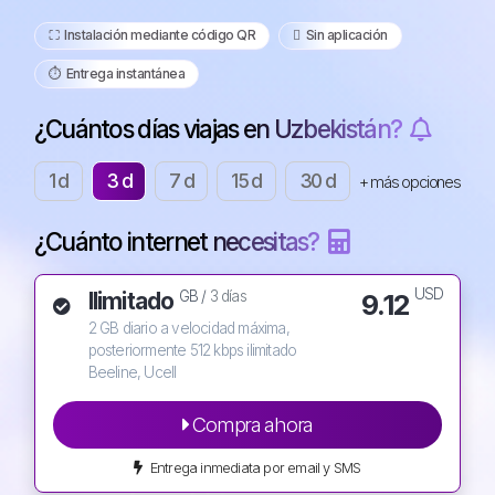
⛶️️ Instalación mediante código QR
️ Sin aplicación
⏱️️ Entrega instantánea
¿Cuántos días viajas en Uzbekistán?
1 d
3 d
7 d
15 d
30 d
+ más opciones
¿Cuánto internet necesitas?
USD
Ilimitado
9.12
GB /
3 días
2 GB diario a velocidad máxima,
posteriormente 512 kbps ilimitado
Beeline, Ucell
Compra ahora
Entrega inmediata por email y SMS