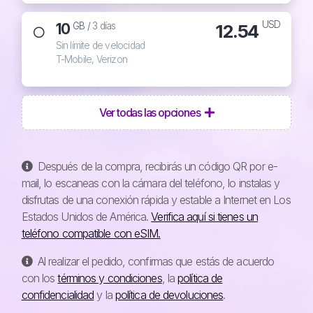
USD
10
12.54
GB /
3 días
Sin límite de velocidad
T-Mobile, Verizon
Ver todas las opciones
Después de la compra, recibirás un código QR por e-
mail, lo escaneas con la cámara del teléfono, lo instalas y
disfrutas de una conexión rápida y estable a Internet en Los
Estados Unidos de América.
Verifica aquí si tienes un
teléfono compatible con eSIM.
Al realizar el pedido, confirmas que estás de acuerdo
con los
términos y condiciones
, la
política de
confidencialidad
y la
política de devoluciones
.