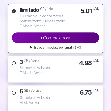
USD
Ilimitado
5.01
GB /
1 día
1 GB diario a velocidad máxima,
posteriormente 5 Mbps ilimitado
T-Mobile, Verizon
Compra ahora
Entrega inmediata por email y SMS
USD
3
4.98
GB /
3 días
Sin límite de velocidad
T-Mobile, Verizon
USD
5
6.75
GB /
30 días
Sin límite de velocidad
AT&T, Verizon