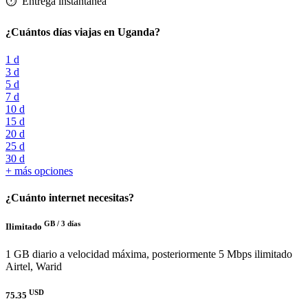
⏱️️ Entrega instantánea
¿Cuántos días viajas en Uganda?
1 d
3 d
5 d
7 d
10 d
15 d
20 d
25 d
30 d
+ más opciones
¿Cuánto internet necesitas?
GB /
3 días
Ilimitado
1 GB diario a velocidad máxima, posteriormente 5 Mbps ilimitado
Airtel, Warid
USD
75.35