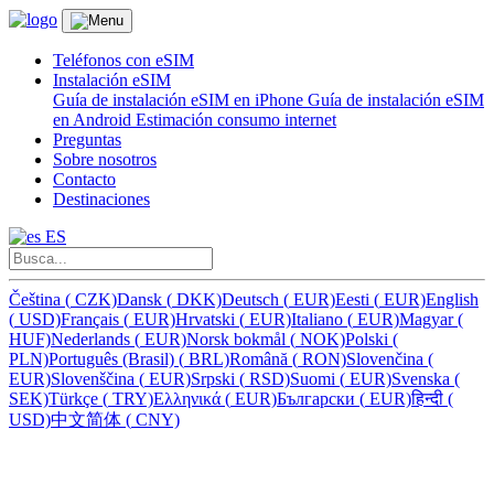
Teléfonos con eSIM
Instalación eSIM
Guía de instalación eSIM en iPhone
Guía de instalación eSIM
en Android
Estimación consumo internet
Preguntas
Sobre nosotros
Contacto
Destinaciones
ES
Čeština
(
CZK)
Dansk
(
DKK)
Deutsch
(
EUR)
Eesti
(
EUR)
English
(
USD)
Français
(
EUR)
Hrvatski
(
EUR)
Italiano
(
EUR)
Magyar
(
HUF)
Nederlands
(
EUR)
Norsk bokmål
(
NOK)
Polski
(
PLN)
Português (Brasil)
(
BRL)
Română
(
RON)
Slovenčina
(
EUR)
Slovenščina
(
EUR)
Srpski
(
RSD)
Suomi
(
EUR)
Svenska
(
SEK)
Türkçe
(
TRY)
Ελληνικά
(
EUR)
Български
(
EUR)
हिन्दी
(
USD)
中文简体
(
CNY)