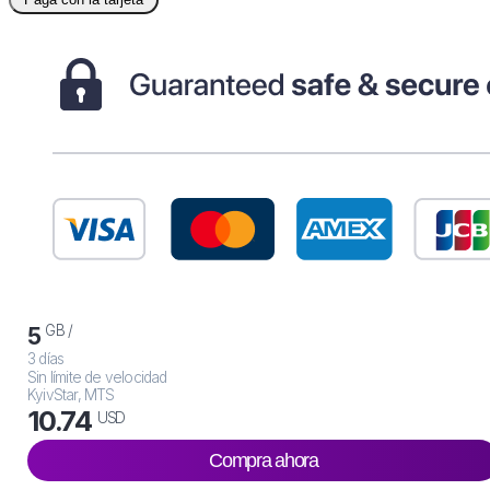
GB /
5
3 días
Sin límite de velocidad
KyivStar, MTS
10.74
USD
Compra ahora