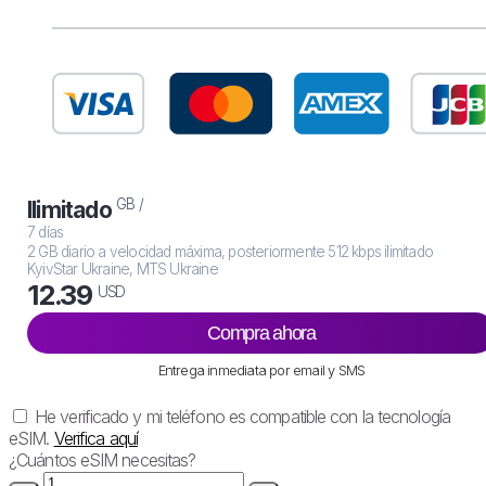
GB /
Ilimitado
7 días
2 GB diario a velocidad máxima, posteriormente 512 kbps ilimitado
KyivStar Ukraine, MTS Ukraine
12.39
USD
Compra ahora
Entrega inmediata por email y SMS
He verificado y mi teléfono es compatible con la tecnología
eSIM.
Verifica aquí
¿Cuántos eSIM necesitas?