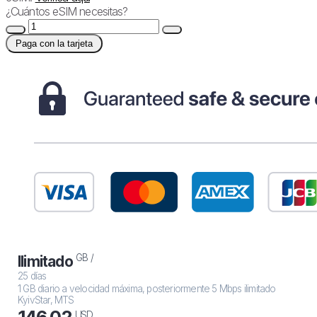
¿Cuántos eSIM necesitas?
Paga con la tarjeta
GB /
Ilimitado
25 días
1 GB diario a velocidad máxima, posteriormente 5 Mbps ilimitado
KyivStar, MTS
146.02
USD