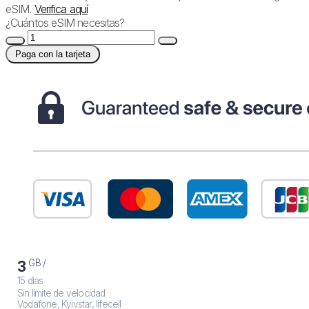
eSIM.
Verifica aquí
¿Cuántos eSIM necesitas?
Paga con la tarjeta
GB /
3
15 días
Sin límite de velocidad
Vodafone, Kyivstar, lifecell