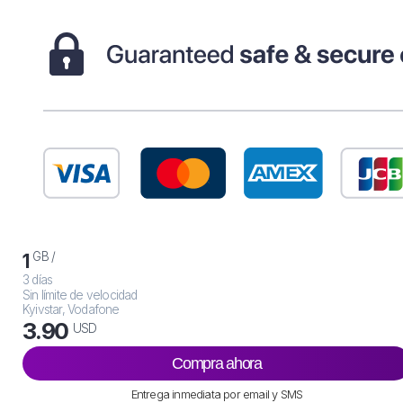
GB /
1
3 días
Sin límite de velocidad
Kyivstar, Vodafone
3.90
USD
Compra ahora
Entrega inmediata por email y SMS