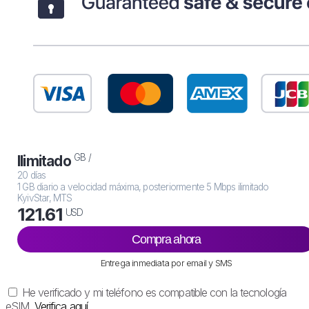
GB /
Ilimitado
20 días
1 GB diario a velocidad máxima, posteriormente 5 Mbps ilimitado
KyivStar, MTS
121.61
USD
Compra ahora
Entrega inmediata por email y SMS
He verificado y mi teléfono es compatible con la tecnología
eSIM.
Verifica aquí