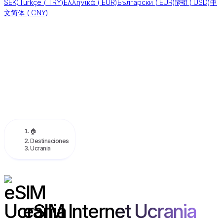
SEK)
Türkçe
(
TRY)
Ελληνικά
(
EUR)
Български
(
EUR)
हिन्दी
(
USD)
中
文简体
(
CNY)
🏠
Destinaciones
Ucrania
eSIM Internet Ucrania