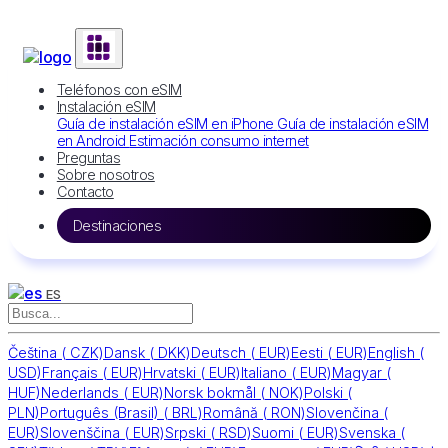
Teléfonos con eSIM
Instalación eSIM
Guía de instalación eSIM en iPhone
Guía de instalación eSIM
en Android
Estimación consumo internet
Preguntas
Sobre nosotros
Contacto
Destinaciones
ES
Čeština
(
CZK)
Dansk
(
DKK)
Deutsch
(
EUR)
Eesti
(
EUR)
English
(
USD)
Français
(
EUR)
Hrvatski
(
EUR)
Italiano
(
EUR)
Magyar
(
HUF)
Nederlands
(
EUR)
Norsk bokmål
(
NOK)
Polski
(
PLN)
Português (Brasil)
(
BRL)
Română
(
RON)
Slovenčina
(
EUR)
Slovenščina
(
EUR)
Srpski
(
RSD)
Suomi
(
EUR)
Svenska
(