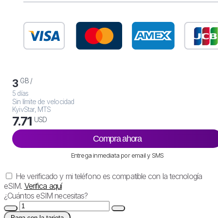
GB /
3
5 días
Sin límite de velocidad
KyivStar, MTS
7.71
USD
Compra ahora
Entrega inmediata por email y SMS
He verificado y mi teléfono es compatible con la tecnología
eSIM.
Verifica aquí
¿Cuántos eSIM necesitas?
Paga con la tarjeta