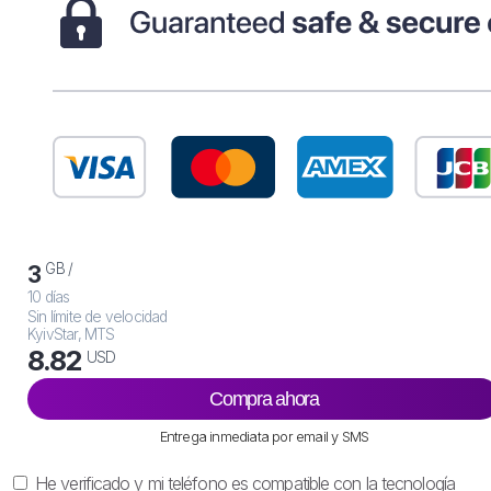
GB /
3
10 días
Sin límite de velocidad
KyivStar, MTS
8.82
USD
Compra ahora
Entrega inmediata por email y SMS
He verificado y mi teléfono es compatible con la tecnología