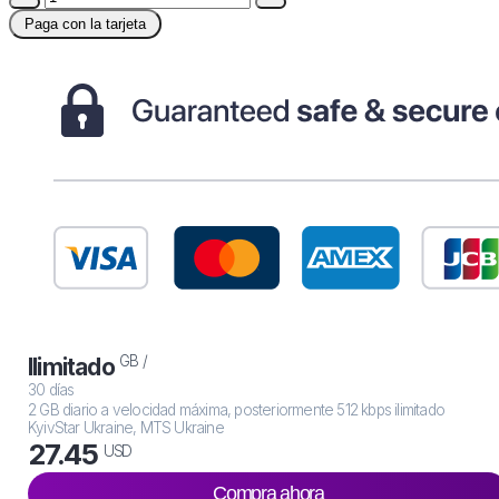
Paga con la tarjeta
GB /
Ilimitado
30 días
2 GB diario a velocidad máxima, posteriormente 512 kbps ilimitado
KyivStar Ukraine, MTS Ukraine
27.45
USD
Compra ahora