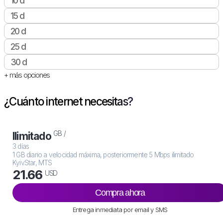
10 d
15 d
20 d
25 d
30 d
+ más opciones
¿Cuánto internet necesitas?
GB /
Ilimitado
3 días
1 GB diario a velocidad máxima, posteriormente 5 Mbps ilimitado
KyivStar, MTS
21.66
USD
Compra ahora
Entrega inmediata por email y SMS