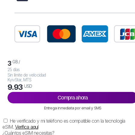
GB /
3
25 días
Sin límite de velocidad
KyivStar, MTS
9.93
USD
Compra ahora
Entrega inmediata por email y SMS
He verificado y mi teléfono es compatible con la tecnología
eSIM.
Verifica aquí
¿Cuántos eSIM necesitas?