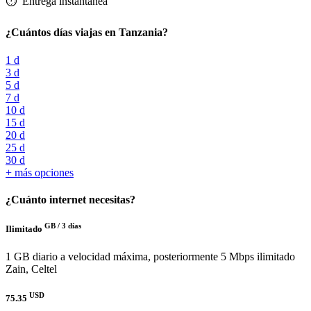
⏱️️ Entrega instantánea
¿Cuántos días viajas en Tanzania?
1 d
3 d
5 d
7 d
10 d
15 d
20 d
25 d
30 d
+ más opciones
¿Cuánto internet necesitas?
GB /
3 días
Ilimitado
1 GB diario a velocidad máxima, posteriormente 5 Mbps ilimitado
Zain, Celtel
USD
75.35