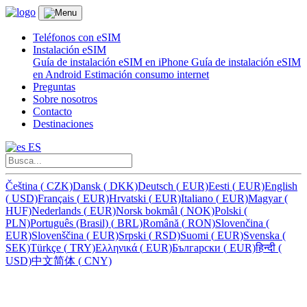
Teléfonos con eSIM
Instalación eSIM
Guía de instalación eSIM en iPhone
Guía de instalación eSIM
en Android
Estimación consumo internet
Preguntas
Sobre nosotros
Contacto
Destinaciones
ES
Čeština
(
CZK)
Dansk
(
DKK)
Deutsch
(
EUR)
Eesti
(
EUR)
English
(
USD)
Français
(
EUR)
Hrvatski
(
EUR)
Italiano
(
EUR)
Magyar
(
HUF)
Nederlands
(
EUR)
Norsk bokmål
(
NOK)
Polski
(
PLN)
Português (Brasil)
(
BRL)
Română
(
RON)
Slovenčina
(
EUR)
Slovenščina
(
EUR)
Srpski
(
RSD)
Suomi
(
EUR)
Svenska
(
SEK)
Türkçe
(
TRY)
Ελληνικά
(
EUR)
Български
(
EUR)
हिन्दी
(
USD)
中文简体
(
CNY)