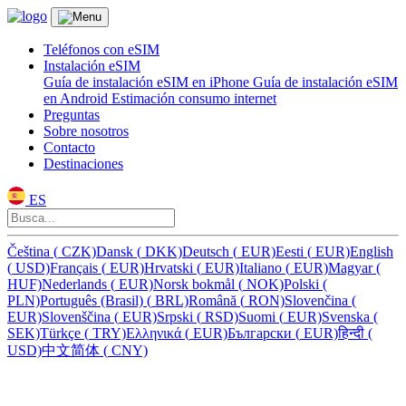
Teléfonos con eSIM
Instalación eSIM
Guía de instalación eSIM en iPhone
Guía de instalación eSIM
en Android
Estimación consumo internet
Preguntas
Sobre nosotros
Contacto
Destinaciones
ES
Čeština
(
CZK)
Dansk
(
DKK)
Deutsch
(
EUR)
Eesti
(
EUR)
English
(
USD)
Français
(
EUR)
Hrvatski
(
EUR)
Italiano
(
EUR)
Magyar
(
HUF)
Nederlands
(
EUR)
Norsk bokmål
(
NOK)
Polski
(
PLN)
Português (Brasil)
(
BRL)
Română
(
RON)
Slovenčina
(
EUR)
Slovenščina
(
EUR)
Srpski
(
RSD)
Suomi
(
EUR)
Svenska
(
SEK)
Türkçe
(
TRY)
Ελληνικά
(
EUR)
Български
(
EUR)
हिन्दी
(
USD)
中文简体
(
CNY)