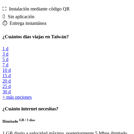
⛶️️ Instalación mediante código QR
️ Sin aplicación
⏱️️ Entrega instantánea
¿Cuántos días viajas en Taiwán?
1 d
3 d
5 d
7 d
10 d
15 d
20 d
25 d
30 d
+ más opciones
¿Cuánto internet necesitas?
GB /
3 días
Ilimitado
1 GB diario a velocidad máxima, posteriormente 5 Mbps ilimitado