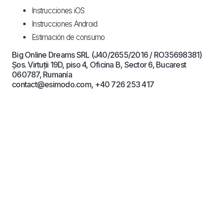
Instrucciones iOS
Instrucciones Android
Estimación de consumo
Big Online Dreams SRL (J40/2655/2016 / RO35698381)
Șos. Virtuții 19D, piso 4, Oficina B, Sector 6, Bucarest
060787, Rumanía
contact@esimodo.com, +40 726 253 417