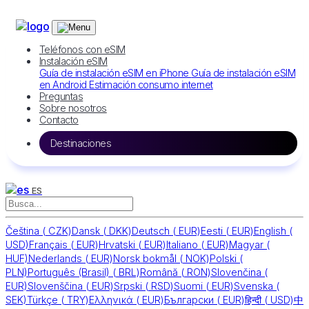
Teléfonos con eSIM
Instalación eSIM
Guía de instalación eSIM en iPhone
Guía de instalación eSIM
en Android
Estimación consumo internet
Preguntas
Sobre nosotros
Contacto
Destinaciones
ES
Čeština
(
CZK)
Dansk
(
DKK)
Deutsch
(
EUR)
Eesti
(
EUR)
English
(
USD)
Français
(
EUR)
Hrvatski
(
EUR)
Italiano
(
EUR)
Magyar
(
HUF)
Nederlands
(
EUR)
Norsk bokmål
(
NOK)
Polski
(
PLN)
Português (Brasil)
(
BRL)
Română
(
RON)
Slovenčina
(
EUR)
Slovenščina
(
EUR)
Srpski
(
RSD)
Suomi
(
EUR)
Svenska
(
SEK)
Türkçe
(
TRY)
Ελληνικά
(
EUR)
Български
(
EUR)
हिन्दी
(
USD)
中