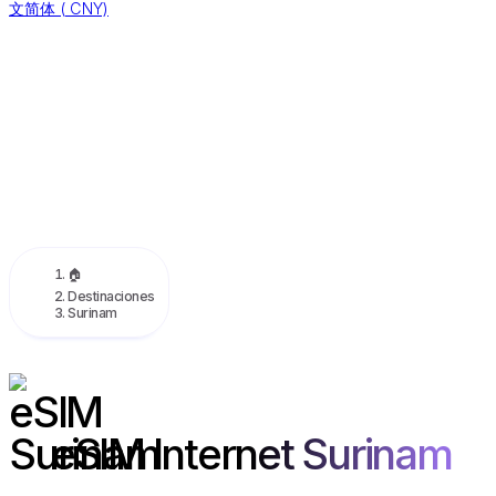
文简体
(
CNY)
🏠
Destinaciones
Surinam
eSIM Internet Surinam