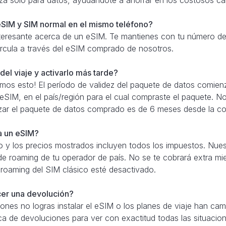
SIM y SIM normal en el mismo teléfono?
teresante acerca de un eSIM. Te mantienes con tu número de 
 circula a través del eSIM comprado de nosotros.
el viaje y activarlo más tarde?
amos esto! El período de validez del paquete de datos comien
 eSIM, en el país/región para el cual compraste el paquete. N
izar el paquete de datos comprado es de 6 meses desde la c
ra un eSIM?
 y los precios mostrados incluyen todos los impuestos. Nue
de roaming de tu operador de país. No se te cobrará extra mie
 roaming del SIM clásico esté desactivado.
cer una devolución?
azones no logras instalar el eSIM o los planes de viaje han 
ica de devoluciones para ver con exactitud todas las situacion