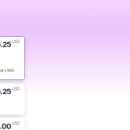
USD
6.25
ail y SMS
USD
6.25
USD
.00