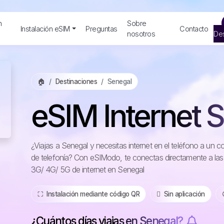
n
Sobre
Instalación eSIM
Preguntas
Contacto
nosotros
Des
🏠
Destinaciones
Senegal
eSIM Internet 
¿Viajas a Senegal y necesitas internet en el teléfono a un 
de telefonía? Con eSIModo, te conectas directamente a las
3G/ 4G/ 5G de internet en Senegal
⛶️️ Instalación mediante código QR
️ Sin aplicación
¿Cuántos días viajas en Senegal?