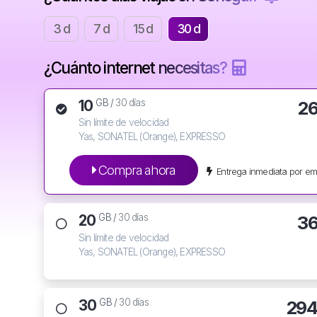
3 d
7 d
15 d
30 d
¿Cuánto internet necesitas?
10
2
GB /
30 días
Sin límite de velocidad
Yas, SONATEL (Orange), EXPRESSO
Compra ahora
Entrega inmediata por em
20
3
GB /
30 días
Sin límite de velocidad
Yas, SONATEL (Orange), EXPRESSO
30
294
GB /
30 días