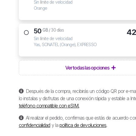
Sin límite de velocidad
Orange
50
42
GB /
30 días
Sin límite de velocidad
Yas, SONATEL (Orange), EXPRESSO
Ver todas las opciones
Después de la compra, recibirás un código QR por e-mail
lo instalas y disfrutas de una conexión rápida y estable a In
teléfono compatible con eSIM.
Al realizar el pedido, confirmas que estás de acuerdo co
confidencialidad
y la
política de devoluciones
.