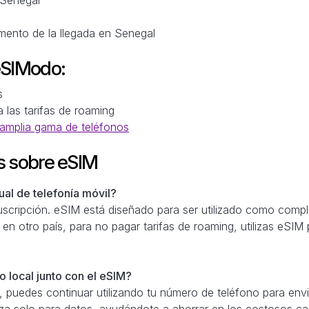
mento de la llegada en Senegal
eSIModo:
s
a las tarifas de roaming
amplia gama de teléfonos
s sobre eSIM
al de telefonía móvil?
scripción. eSIM está diseñado para ser utilizado como comple
 en otro país, para no pagar tarifas de roaming, utilizas eSIM
 local junto con el eSIM?
 puedes continuar utilizando tu número de teléfono para envi
iza solo para datos, ayudándote a ahorrar en los costosos c