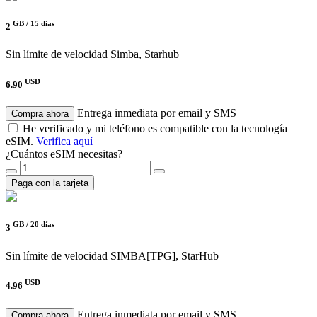
GB /
15 días
2
Sin límite de velocidad
Simba, Starhub
USD
6.90
Entrega inmediata por email y SMS
Compra ahora
He verificado y mi teléfono es compatible con la tecnología
eSIM.
Verifica aquí
¿Cuántos eSIM necesitas?
Paga con la tarjeta
GB /
20 días
3
Sin límite de velocidad
SIMBA[TPG], StarHub
USD
4.96
Entrega inmediata por email y SMS
Compra ahora