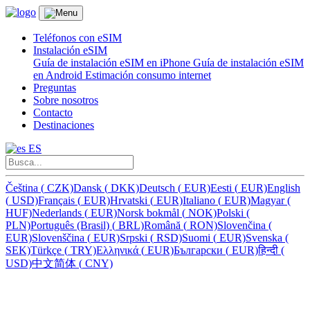
Teléfonos con eSIM
Instalación eSIM
Guía de instalación eSIM en iPhone
Guía de instalación eSIM
en Android
Estimación consumo internet
Preguntas
Sobre nosotros
Contacto
Destinaciones
ES
Čeština
(
CZK)
Dansk
(
DKK)
Deutsch
(
EUR)
Eesti
(
EUR)
English
(
USD)
Français
(
EUR)
Hrvatski
(
EUR)
Italiano
(
EUR)
Magyar
(
HUF)
Nederlands
(
EUR)
Norsk bokmål
(
NOK)
Polski
(
PLN)
Português (Brasil)
(
BRL)
Română
(
RON)
Slovenčina
(
EUR)
Slovenščina
(
EUR)
Srpski
(
RSD)
Suomi
(
EUR)
Svenska
(
SEK)
Türkçe
(
TRY)
Ελληνικά
(
EUR)
Български
(
EUR)
हिन्दी
(
USD)
中文简体
(
CNY)