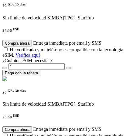
GB /
15 días
20
Sin límite de velocidad
SIMBA[TPG], StarHub
USD
24.96
Entrega inmediata por email y SMS
Compra ahora
He verificado y mi teléfono es compatible con la tecnología
eSIM.
Verifica aquí
¿Cuántos eSIM necesitas?
Paga con la tarjeta
GB /
30 días
20
Sin límite de velocidad
SIMBA[TPG], StarHub
USD
25.60
Entrega inmediata por email y SMS
Compra ahora
He verificado y mi teléfono es compatible con la tecnología