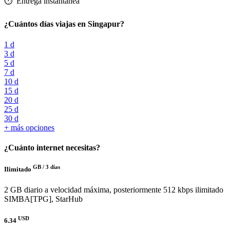
⏱️️ Entrega instantánea
¿Cuántos días viajas en Singapur?
1 d
3 d
5 d
7 d
10 d
15 d
20 d
25 d
30 d
+ más opciones
¿Cuánto internet necesitas?
GB /
3 días
Ilimitado
2 GB diario a velocidad máxima, posteriormente 512 kbps ilimitado
SIMBA[TPG], StarHub
USD
6.34