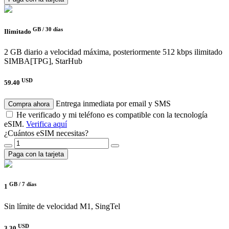
GB /
30 días
Ilimitado
2 GB diario a velocidad máxima, posteriormente 512 kbps ilimitado
SIMBA[TPG], StarHub
USD
59.40
Entrega inmediata por email y SMS
Compra ahora
He verificado y mi teléfono es compatible con la tecnología
eSIM.
Verifica aquí
¿Cuántos eSIM necesitas?
Paga con la tarjeta
GB /
7 días
1
Sin límite de velocidad
M1, SingTel
USD
3.30