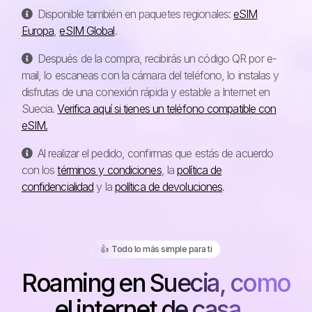
Disponible también en paquetes regionales:
eSIM
Europa
,
eSIM Global
.
Después de la compra, recibirás un código QR por e-
mail, lo escaneas con la cámara del teléfono, lo instalas y
disfrutas de una conexión rápida y estable a Internet en
Suecia.
Verifica aquí si tienes un teléfono compatible con
eSIM.
Al realizar el pedido, confirmas que estás de acuerdo
con los
términos y condiciones
, la
política de
confidencialidad
y la
política de devoluciones
.
👍️ Todo lo más simple para ti
Roaming en Suecia, como
el internet de casa...