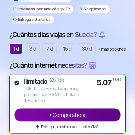
⛶️️ Instalación mediante código QR
️ Sin aplicación
⏱️️ Entrega instantánea
¿Cuántos días viajas en Suecia?
1 d
3 d
7 d
15 d
30 d
+ más opciones
¿Cuánto internet necesitas?
USD
Ilimitado
5.07
GB /
1 día
1 GB diario a velocidad máxima,
posteriormente 5 Mbps ilimitado
Telia, Telenor
Compra ahora
Entrega inmediata por email y SMS