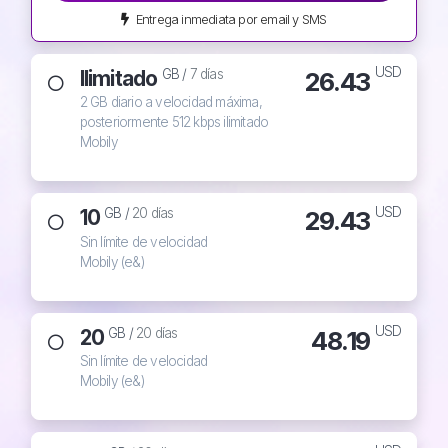
Entrega inmediata por email y SMS
USD
Ilimitado
26.43
GB /
7 días
2 GB diario a velocidad máxima,
posteriormente 512 kbps ilimitado
Mobily
USD
10
29.43
GB /
20 días
Sin límite de velocidad
Mobily (e&)
USD
20
48.19
GB /
20 días
Sin límite de velocidad
Mobily (e&)