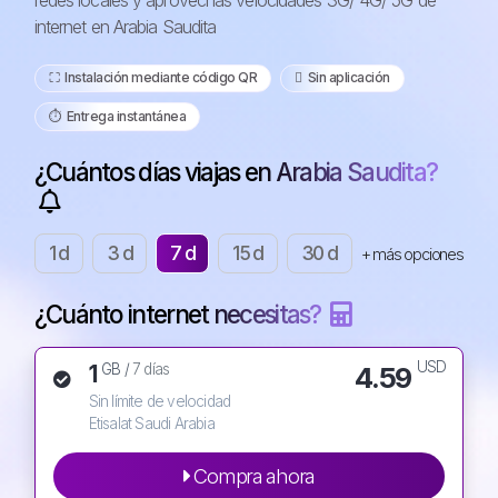
redes locales y aprovechas velocidades 3G/ 4G/ 5G de
internet en Arabia Saudita
⛶️️ Instalación mediante código QR
️ Sin aplicación
⏱️️ Entrega instantánea
¿Cuántos días viajas en Arabia Saudita?
1 d
3 d
7 d
15 d
30 d
+ más opciones
¿Cuánto internet necesitas?
USD
1
4.59
GB /
7 días
Sin límite de velocidad
Etisalat Saudi Arabia
Compra ahora