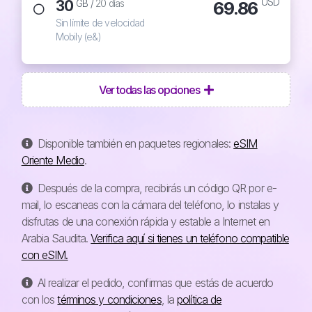
USD
30
69.86
GB /
20 días
Sin límite de velocidad
Mobily (e&)
Ver todas las opciones
Disponible también en paquetes regionales:
eSIM
Oriente Medio
.
Después de la compra, recibirás un código QR por e-
mail, lo escaneas con la cámara del teléfono, lo instalas y
disfrutas de una conexión rápida y estable a Internet en
Arabia Saudita.
Verifica aquí si tienes un teléfono compatible
con eSIM.
Al realizar el pedido, confirmas que estás de acuerdo
con los
términos y condiciones
, la
política de