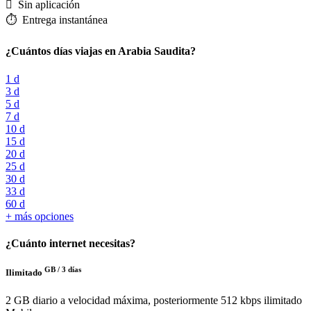
️ Sin aplicación
⏱️️ Entrega instantánea
¿Cuántos días viajas en Arabia Saudita?
1 d
3 d
5 d
7 d
10 d
15 d
20 d
25 d
30 d
33 d
60 d
+ más opciones
¿Cuánto internet necesitas?
GB /
3 días
Ilimitado
2 GB diario a velocidad máxima, posteriormente 512 kbps ilimitado