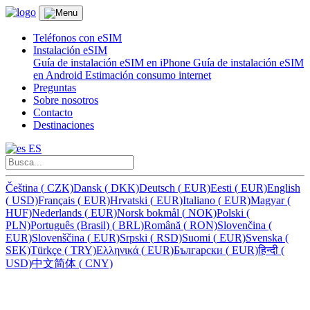
Teléfonos con eSIM
Instalación eSIM
Guía de instalación eSIM en iPhone
Guía de instalación eSIM
en Android
Estimación consumo internet
Preguntas
Sobre nosotros
Contacto
Destinaciones
ES
Čeština
(
CZK)
Dansk
(
DKK)
Deutsch
(
EUR)
Eesti
(
EUR)
English
(
USD)
Français
(
EUR)
Hrvatski
(
EUR)
Italiano
(
EUR)
Magyar
(
HUF)
Nederlands
(
EUR)
Norsk bokmål
(
NOK)
Polski
(
PLN)
Português (Brasil)
(
BRL)
Română
(
RON)
Slovenčina
(
EUR)
Slovenščina
(
EUR)
Srpski
(
RSD)
Suomi
(
EUR)
Svenska
(
SEK)
Türkçe
(
TRY)
Ελληνικά
(
EUR)
Български
(
EUR)
हिन्दी
(
USD)
中文简体
(
CNY)