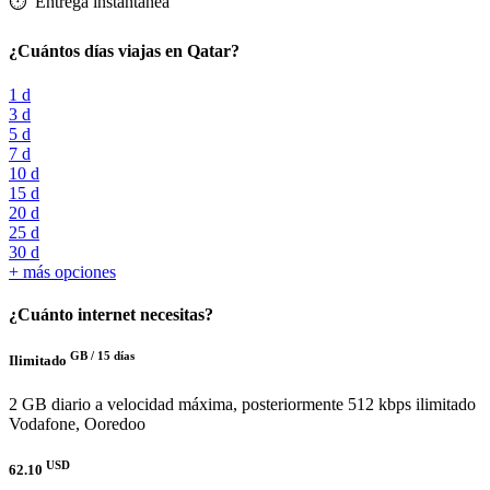
⏱️️ Entrega instantánea
¿Cuántos días viajas en Qatar?
1 d
3 d
5 d
7 d
10 d
15 d
20 d
25 d
30 d
+ más opciones
¿Cuánto internet necesitas?
GB /
15 días
Ilimitado
2 GB diario a velocidad máxima, posteriormente 512 kbps ilimitado
Vodafone, Ooredoo
USD
62.10