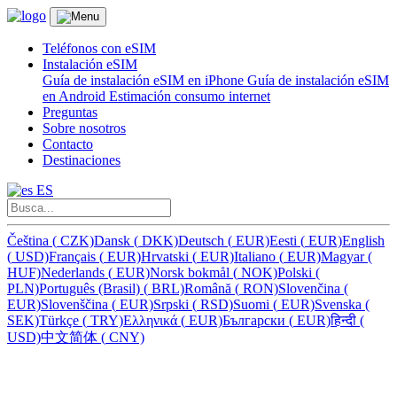
Teléfonos con eSIM
Instalación eSIM
Guía de instalación eSIM en iPhone
Guía de instalación eSIM
en Android
Estimación consumo internet
Preguntas
Sobre nosotros
Contacto
Destinaciones
ES
Čeština
(
CZK)
Dansk
(
DKK)
Deutsch
(
EUR)
Eesti
(
EUR)
English
(
USD)
Français
(
EUR)
Hrvatski
(
EUR)
Italiano
(
EUR)
Magyar
(
HUF)
Nederlands
(
EUR)
Norsk bokmål
(
NOK)
Polski
(
PLN)
Português (Brasil)
(
BRL)
Română
(
RON)
Slovenčina
(
EUR)
Slovenščina
(
EUR)
Srpski
(
RSD)
Suomi
(
EUR)
Svenska
(
SEK)
Türkçe
(
TRY)
Ελληνικά
(
EUR)
Български
(
EUR)
हिन्दी
(
USD)
中文简体
(
CNY)