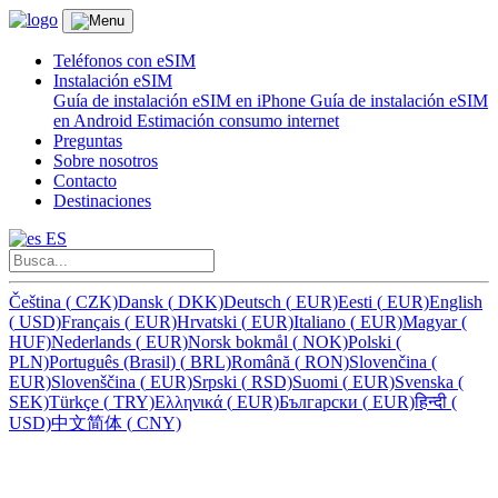
Teléfonos con eSIM
Instalación eSIM
Guía de instalación eSIM en iPhone
Guía de instalación eSIM
en Android
Estimación consumo internet
Preguntas
Sobre nosotros
Contacto
Destinaciones
ES
Čeština
(
CZK)
Dansk
(
DKK)
Deutsch
(
EUR)
Eesti
(
EUR)
English
(
USD)
Français
(
EUR)
Hrvatski
(
EUR)
Italiano
(
EUR)
Magyar
(
HUF)
Nederlands
(
EUR)
Norsk bokmål
(
NOK)
Polski
(
PLN)
Português (Brasil)
(
BRL)
Română
(
RON)
Slovenčina
(
EUR)
Slovenščina
(
EUR)
Srpski
(
RSD)
Suomi
(
EUR)
Svenska
(
SEK)
Türkçe
(
TRY)
Ελληνικά
(
EUR)
Български
(
EUR)
हिन्दी
(
USD)
中文简体
(
CNY)