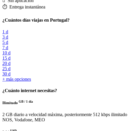
️ Sin aplicación
⏱️️ Entrega instantánea
¿Cuántos días viajas en Portugal?
1 d
3 d
5 d
7 d
10 d
15 d
20 d
25 d
30 d
+ más opciones
¿Cuánto internet necesitas?
GB /
1 día
Ilimitado
2 GB diario a velocidad máxima, posteriormente 512 kbps ilimitado
NOS, Vodafone, MEO
USD