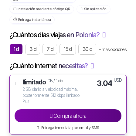
⛶️️ Instalación mediante código QR
️ Sin aplicación
⏱️️ Entrega instantánea
¿Cuántos días viajas en Polonia?
1 d
3 d
7 d
15 d
30 d
+ más opciones
¿Cuánto internet necesitas?
USD
Ilimitado
3.04
GB /
1 día
2 GB diario a velocidad máxima,
posteriormente 512 kbps ilimitado
Plus
Compra ahora
Entrega inmediata por email y SMS