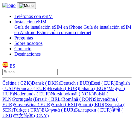
Teléfonos con eSIM
Instalación eSIM
Guía de instalación eSIM en iPhone
Guía de instalación eSIM
en Android
Estimación consumo internet
Preguntas
Sobre nosotros
Contacto
Destinaciones
ES
Čeština
(
CZK)
Dansk
(
DKK)
Deutsch
(
EUR)
Eesti
(
EUR)
English
(
USD)
Français
(
EUR)
Hrvatski
(
EUR)
Italiano
(
EUR)
Magyar
(
HUF)
Nederlands
(
EUR)
Norsk bokmål
(
NOK)
Polski
(
PLN)
Português (Brasil)
(
BRL)
Română
(
RON)
Slovenčina
(
EUR)
Slovenščina
(
EUR)
Srpski
(
RSD)
Suomi
(
EUR)
Svenska
(
SEK)
Türkçe
(
TRY)
Ελληνικά
(
EUR)
Български
(
EUR)
हिन्दी
(
USD)
中文简体
(
CNY)