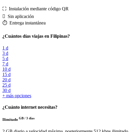
⛶️️ Instalación mediante código QR
️ Sin aplicación
⏱️️ Entrega instantánea
¿Cuántos días viajas en Filipinas?
1 d
3 d
5 d
7 d
10 d
15 d
20 d
25 d
30 d
+ más opciones
¿Cuánto internet necesitas?
GB /
3 días
Ilimitado
2 GB diario a velocidad máxima, posteriormente 512 kbps ilimitado