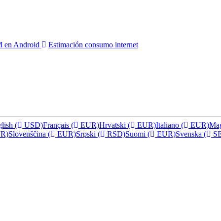
IM en Android
Estimación consumo internet
glish
(
USD)
Français
(
EUR)
Hrvatski
(
EUR)
Italiano
(
EUR)
Ma
R)
Slovenščina
(
EUR)
Srpski
(
RSD)
Suomi
(
EUR)
Svenska
(
SE