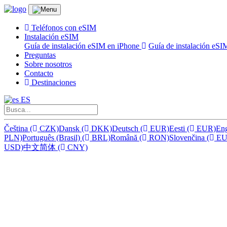
Teléfonos con eSIM
Instalación eSIM
Guía de instalación eSIM en iPhone
Guía de instalación eS
Preguntas
Sobre nosotros
Contacto
Destinaciones
ES
Čeština
(
CZK)
Dansk
(
DKK)
Deutsch
(
EUR)
Eesti
(
EUR)
En
PLN)
Português (Brasil)
(
BRL)
Română
(
RON)
Slovenčina
(
EU
USD)
中文简体
(
CNY)