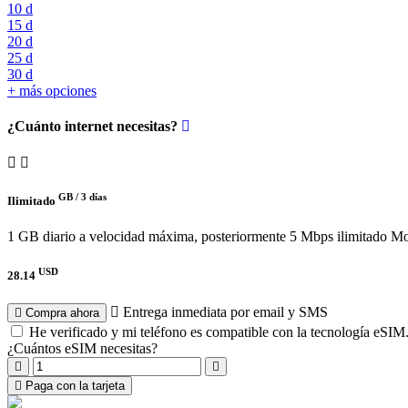
10 d
15 d
20 d
25 d
30 d
+ más opciones
¿Cuánto internet necesitas?
GB /
3 días
Ilimitado
1 GB diario a velocidad máxima, posteriormente 5 Mbps ilimitado
Mo
USD
28.14
Entrega inmediata por email y SMS
Compra ahora
He verificado y mi teléfono es compatible con la tecnología eSIM
¿Cuántos eSIM necesitas?
Paga con la tarjeta