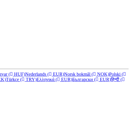
gyar
(
HUF)
Nederlands
(
EUR)
Norsk bokmål
(
NOK)
Polski
(
K)
Türkçe
(
TRY)
Ελληνικά
(
EUR)
Български
(
EUR)
हिन्दी
(