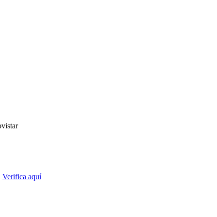
vistar
.
Verifica aquí