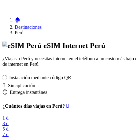
🏠
Destinaciones
Perú
eSIM Internet Perú
¿Viajas a Perú y necesitas internet en el teléfono a un costo más baj
de internet en Perú
⛶️️ Instalación mediante código QR
️ Sin aplicación
⏱️️ Entrega instantánea
¿Cuántos días viajas en Perú?
1 d
3 d
5 d
7 d