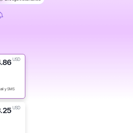
USD
4.86
ail y SMS
USD
3.25