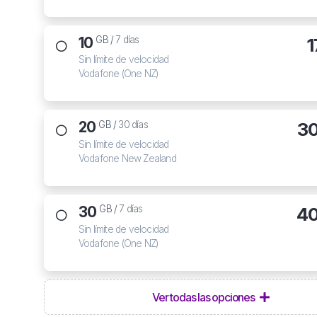
10
1
GB /
7 días
Sin límite de velocidad
Vodafone (One NZ)
20
3
GB /
30 días
Sin límite de velocidad
Vodafone New Zealand
30
40
GB /
7 días
Sin límite de velocidad
Vodafone (One NZ)
Ver todas las opciones