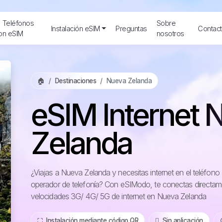
Teléfonos
Sobre
Instalación eSIM
Preguntas
Contac
on eSIM
nosotros
🏠
Destinaciones
Nueva Zelanda
eSIM Internet 
Zelanda
¿Viajas a Nueva Zelanda y necesitas internet en el teléfono
operador de telefonía? Con eSIModo, te conectas directame
velocidades 3G/ 4G/ 5G de internet en Nueva Zelanda
⛶️️ Instalación mediante código QR
️ Sin aplicación