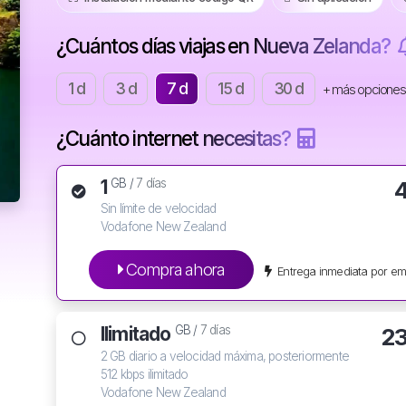
¿Cuántos días viajas en Nueva Zelanda?
1 d
3 d
7 d
15 d
30 d
+ más opciones
¿Cuánto internet necesitas?
1
GB /
7 días
Sin límite de velocidad
Vodafone New Zealand
Compra ahora
Entrega inmediata por em
Ilimitado
2
GB /
7 días
2 GB diario a velocidad máxima, posteriormente
512 kbps ilimitado
Vodafone New Zealand