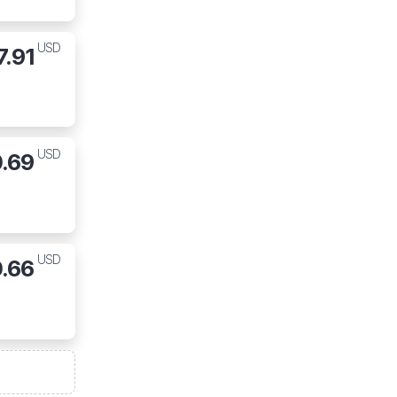
USD
7.91
USD
0.69
USD
.66