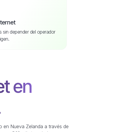
nternet
s sin depender del operador
igen.
et en
.
ono en Nueva Zelanda a través de