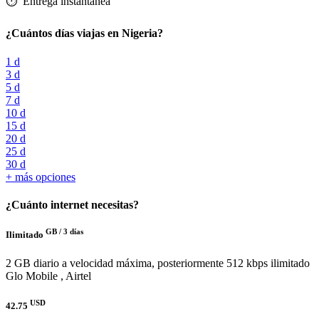
⏱️️ Entrega instantánea
¿Cuántos días viajas en Nigeria?
1 d
3 d
5 d
7 d
10 d
15 d
20 d
25 d
30 d
+ más opciones
¿Cuánto internet necesitas?
GB /
3 días
Ilimitado
2 GB diario a velocidad máxima, posteriormente 512 kbps ilimitado
Glo Mobile , Airtel
USD
42.75