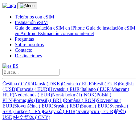
Teléfonos con eSIM
Instalación eSIM
Guía de instalación eSIM en iPhone
Guía de instalación eSIM
en Android
Estimación consumo internet
Preguntas
Sobre nosotros
Contacto
Destinaciones
ES
Čeština
(
CZK)
Dansk
(
DKK)
Deutsch
(
EUR)
Eesti
(
EUR)
English
(
USD)
Français
(
EUR)
Hrvatski
(
EUR)
Italiano
(
EUR)
Magyar
(
HUF)
Nederlands
(
EUR)
Norsk bokmål
(
NOK)
Polski
(
PLN)
Português (Brasil)
(
BRL)
Română
(
RON)
Slovenčina
(
EUR)
Slovenščina
(
EUR)
Srpski
(
RSD)
Suomi
(
EUR)
Svenska
(
SEK)
Türkçe
(
TRY)
Ελληνικά
(
EUR)
Български
(
EUR)
हिन्दी
(
USD)
中文简体
(
CNY)