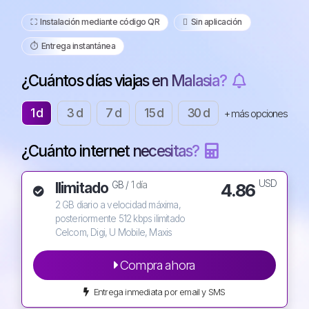
⛶️️ Instalación mediante código QR
️ Sin aplicación
⏱️️ Entrega instantánea
¿Cuántos días viajas en Malasia?
1 d
3 d
7 d
15 d
30 d
+ más opciones
¿Cuánto internet necesitas?
USD
Ilimitado
4.86
GB /
1 día
2 GB diario a velocidad máxima,
posteriormente 512 kbps ilimitado
Celcom, Digi, U Mobile, Maxis
Compra ahora
Entrega inmediata por email y SMS