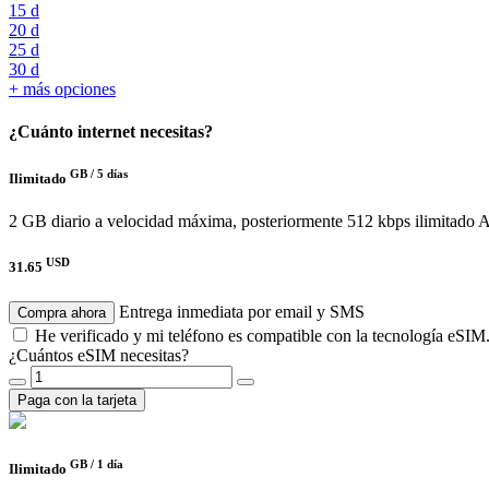
15 d
20 d
25 d
30 d
+ más opciones
¿Cuánto internet necesitas?
GB /
5 días
Ilimitado
2 GB diario a velocidad máxima, posteriormente 512 kbps ilimitado
A
USD
31.65
Entrega inmediata por email y SMS
Compra ahora
He verificado y mi teléfono es compatible con la tecnología eSIM
¿Cuántos eSIM necesitas?
Paga con la tarjeta
GB /
1 día
Ilimitado