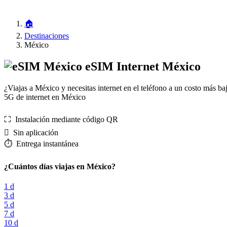
🏠
Destinaciones
México
eSIM Internet México
¿Viajas a México y necesitas internet en el teléfono a un costo más b
5G de internet en México
⛶️️ Instalación mediante código QR
️ Sin aplicación
⏱️️ Entrega instantánea
¿Cuántos días viajas en México?
1 d
3 d
5 d
7 d
10 d