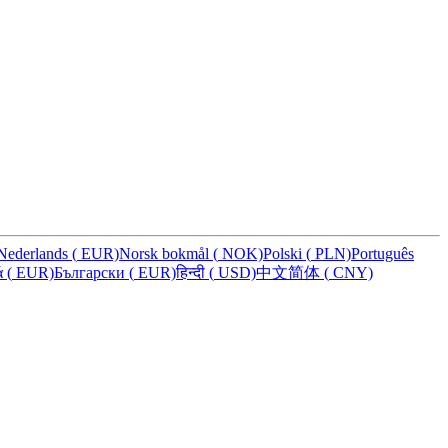
Nederlands
(
EUR)
Norsk bokmål
(
NOK)
Polski
(
PLN)
Português
ά
(
EUR)
Български
(
EUR)
हिन्दी
(
USD)
中文简体
(
CNY)