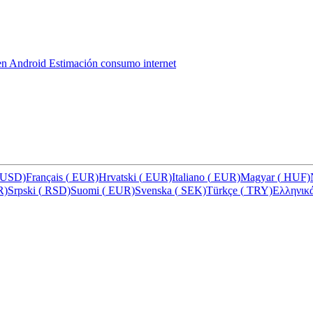
 en Android
Estimación consumo internet
USD)
Français
(
EUR)
Hrvatski
(
EUR)
Italiano
(
EUR)
Magyar
(
HUF)
R)
Srpski
(
RSD)
Suomi
(
EUR)
Svenska
(
SEK)
Türkçe
(
TRY)
Ελληνικ