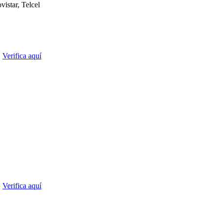
istar, Telcel
.
Verifica aquí
.
Verifica aquí