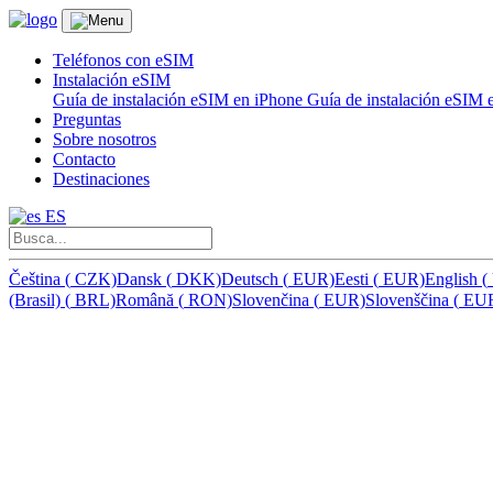
Teléfonos con eSIM
Instalación eSIM
Guía de instalación eSIM en iPhone
Guía de instalación eSIM
Preguntas
Sobre nosotros
Contacto
Destinaciones
ES
Čeština
(
CZK)
Dansk
(
DKK)
Deutsch
(
EUR)
Eesti
(
EUR)
English
(
(Brasil)
(
BRL)
Română
(
RON)
Slovenčina
(
EUR)
Slovenščina
(
EU