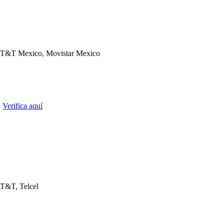
T&T Mexico, Movistar Mexico
.
Verifica aquí
T&T, Telcel