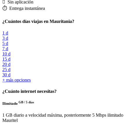
️ Sin aplicación
⏱️️ Entrega instantánea
¿Cuántos días viajas en Mauritania?
1 d
3 d
5 d
7 d
10 d
15 d
20 d
25 d
30 d
+ más opciones
¿Cuánto internet necesitas?
GB /
5 días
Ilimitado
1 GB diario a velocidad máxima, posteriormente 5 Mbps ilimitado
Mauritel