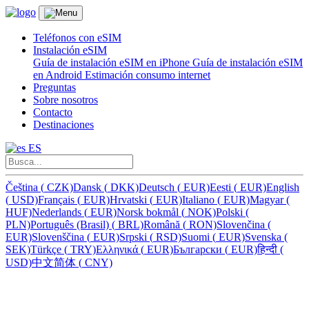
Teléfonos con eSIM
Instalación eSIM
Guía de instalación eSIM en iPhone
Guía de instalación eSIM
en Android
Estimación consumo internet
Preguntas
Sobre nosotros
Contacto
Destinaciones
ES
Čeština
(
CZK)
Dansk
(
DKK)
Deutsch
(
EUR)
Eesti
(
EUR)
English
(
USD)
Français
(
EUR)
Hrvatski
(
EUR)
Italiano
(
EUR)
Magyar
(
HUF)
Nederlands
(
EUR)
Norsk bokmål
(
NOK)
Polski
(
PLN)
Português (Brasil)
(
BRL)
Română
(
RON)
Slovenčina
(
EUR)
Slovenščina
(
EUR)
Srpski
(
RSD)
Suomi
(
EUR)
Svenska
(
SEK)
Türkçe
(
TRY)
Ελληνικά
(
EUR)
Български
(
EUR)
हिन्दी
(
USD)
中文简体
(
CNY)