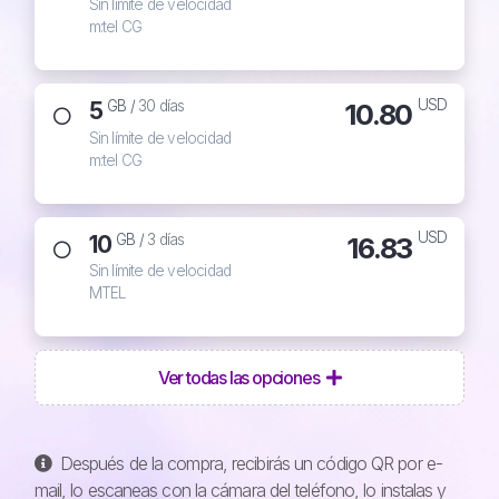
Sin límite de velocidad
m:tel CG
USD
5
10.80
GB /
30 días
Sin límite de velocidad
m:tel CG
USD
10
16.83
GB /
3 días
Sin límite de velocidad
MTEL
Ver todas las opciones
Después de la compra, recibirás un código QR por e-
mail, lo escaneas con la cámara del teléfono, lo instalas y