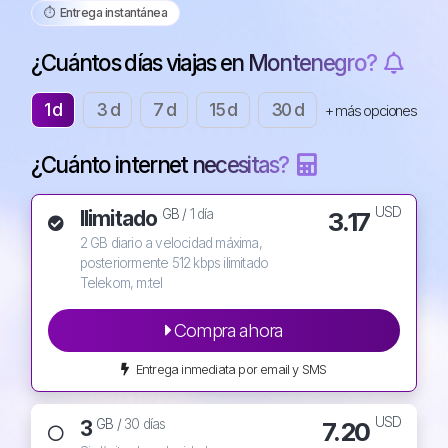
⏱️️ Entrega instantánea
¿Cuántos días viajas en Montenegro?
1 d
3 d
7 d
15 d
30 d
+ más opciones
¿Cuánto internet necesitas?
USD
Ilimitado
3.17
GB /
1 día
2 GB diario a velocidad máxima,
posteriormente 512 kbps ilimitado
Telekom, m:tel
Compra ahora
Entrega inmediata por email y SMS
USD
3
7.20
GB /
30 días