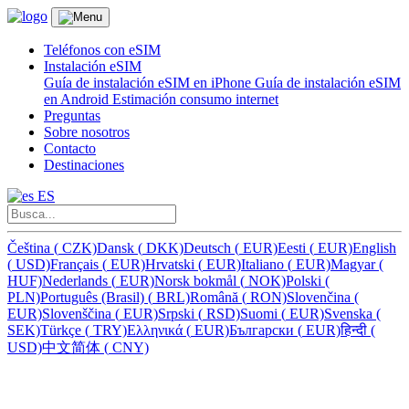
Teléfonos con eSIM
Instalación eSIM
Guía de instalación eSIM en iPhone
Guía de instalación eSIM
en Android
Estimación consumo internet
Preguntas
Sobre nosotros
Contacto
Destinaciones
ES
Čeština
(
CZK)
Dansk
(
DKK)
Deutsch
(
EUR)
Eesti
(
EUR)
English
(
USD)
Français
(
EUR)
Hrvatski
(
EUR)
Italiano
(
EUR)
Magyar
(
HUF)
Nederlands
(
EUR)
Norsk bokmål
(
NOK)
Polski
(
PLN)
Português (Brasil)
(
BRL)
Română
(
RON)
Slovenčina
(
EUR)
Slovenščina
(
EUR)
Srpski
(
RSD)
Suomi
(
EUR)
Svenska
(
SEK)
Türkçe
(
TRY)
Ελληνικά
(
EUR)
Български
(
EUR)
हिन्दी
(
USD)
中文简体
(
CNY)