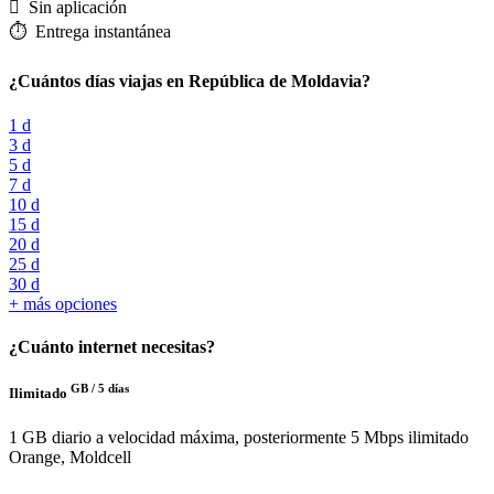
️ Sin aplicación
⏱️️ Entrega instantánea
¿Cuántos días viajas en República de Moldavia?
1 d
3 d
5 d
7 d
10 d
15 d
20 d
25 d
30 d
+ más opciones
¿Cuánto internet necesitas?
GB /
5 días
Ilimitado
1 GB diario a velocidad máxima, posteriormente 5 Mbps ilimitado
Orange, Moldcell