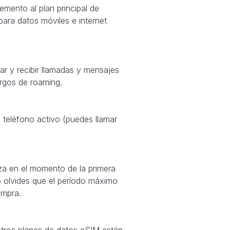
mento al plan principal de
 para datos móviles e internet
ar y recibir llamadas y mensajes
argos de roaming.
teléfono activo (puedes llamar
za en el momento de la primera
o olvides que el período máximo
ompra.
stros planes de datos eSIM están