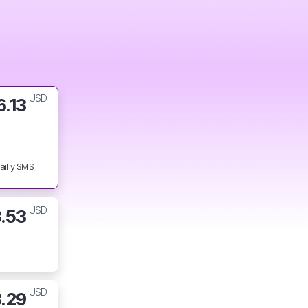
USD
6.13
ail y SMS
USD
3.53
USD
.29