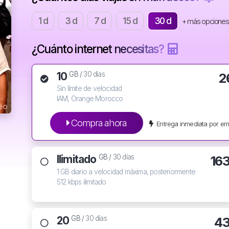
1 d
3 d
7 d
15 d
30 d
+ más opciones
¿Cuánto internet necesitas?
10
2
GB /
30 días
Sin límite de velocidad
IAM, Orange Morocco
Compra ahora
Entrega inmediata por em
Ilimitado
16
GB /
30 días
1 GB diario a velocidad máxima, posteriormente
512 kbps ilimitado
20
43
GB /
30 días