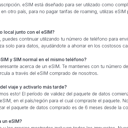
scripción. eSIM está diseñado para ser utilizado como comple
 en otro país, para no pagar tarifas de roaming, utilizas eSIM
 local junto con el eSIM?
 puedes continuar utilizando tu número de teléfono para envi
iza solo para datos, ayudándote a ahorrar en los costosos c
SIM y SIM normal en el mismo teléfono?
teresante acerca de un eSIM. Te mantienes con tu número de 
 circula a través del eSIM comprado de nosotros.
el viaje y activarlo más tarde?
amos esto! El período de validez del paquete de datos comien
 eSIM, en el país/región para el cual compraste el paquete. N
izar el paquete de datos comprado es de 6 meses desde la c
ra un eSIM?
 y los precios mostrados incluyen todos los impuestos. Nue