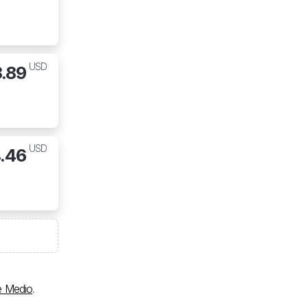
USD
3.89
USD
.46
e Medio
.