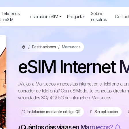
Teléfonos
Sobre
Instalación eSIM
Preguntas
Contac
on eSIM
nosotros
🏠
Destinaciones
Marruecos
eSIM Internet 
¿Viajas a Marruecos y necesitas internet en el teléfono a u
operador de telefonía? Con eSIModo, te conectas directame
velocidades 3G/ 4G/ 5G de internet en Marruecos
⛶️️ Instalación mediante código QR
️ Sin aplicación
¿Cuántos días viajas en Marruecos?