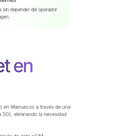
s sin depender del operador
igen.
et en
ono en Marruecos a través de una
a 5G), eliminando la necesidad
través de este eSIM.