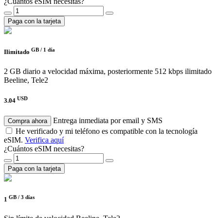
¿Cuántos eSIM necesitas?
Paga con la tarjeta
GB /
1 día
Ilimitado
2 GB diario a velocidad máxima, posteriormente 512 kbps ilimitado
Beeline, Tele2
USD
3.04
Entrega inmediata por email y SMS
Compra ahora
He verificado y mi teléfono es compatible con la tecnología
eSIM.
Verifica aquí
¿Cuántos eSIM necesitas?
Paga con la tarjeta
GB /
3 días
1