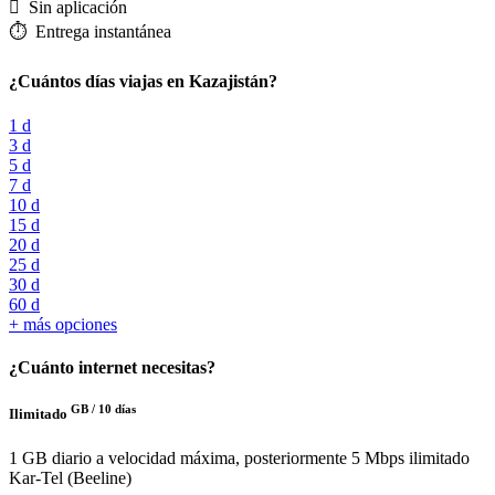
️ Sin aplicación
⏱️️ Entrega instantánea
¿Cuántos días viajas en Kazajistán?
1 d
3 d
5 d
7 d
10 d
15 d
20 d
25 d
30 d
60 d
+ más opciones
¿Cuánto internet necesitas?
GB /
10 días
Ilimitado
1 GB diario a velocidad máxima, posteriormente 5 Mbps ilimitado
Kar-Tel (Beeline)