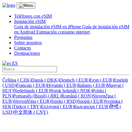
Teléfonos con eSIM
Instalación eSIM
Guía de instalación eSIM en iPhone
Guía de instalación eSIM
en Android
Estimación consumo internet
Preguntas
Sobre nosotros
Contacto
Destinaciones
ES
Čeština
(
CZK)
Dansk
(
DKK)
Deutsch
(
EUR)
Eesti
(
EUR)
English
(
USD)
Français
(
EUR)
Hrvatski
(
EUR)
Italiano
(
EUR)
Magyar
(
HUF)
Nederlands
(
EUR)
Norsk bokmål
(
NOK)
Polski
(
PLN)
Português (Brasil)
(
BRL)
Română
(
RON)
Slovenčina
(
EUR)
Slovenščina
(
EUR)
Srpski
(
RSD)
Suomi
(
EUR)
Svenska
(
SEK)
Türkçe
(
TRY)
Ελληνικά
(
EUR)
Български
(
EUR)
हिन्दी
(
USD)
中文简体
(
CNY)