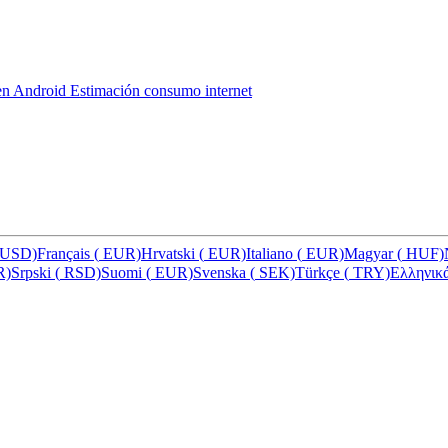
 en Android
Estimación consumo internet
USD)
Français
(
EUR)
Hrvatski
(
EUR)
Italiano
(
EUR)
Magyar
(
HUF)
R)
Srpski
(
RSD)
Suomi
(
EUR)
Svenska
(
SEK)
Türkçe
(
TRY)
Ελληνικ