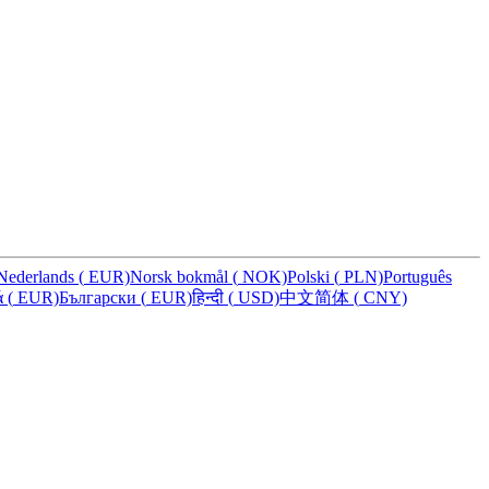
Nederlands
(
EUR)
Norsk bokmål
(
NOK)
Polski
(
PLN)
Português
ά
(
EUR)
Български
(
EUR)
हिन्दी
(
USD)
中文简体
(
CNY)