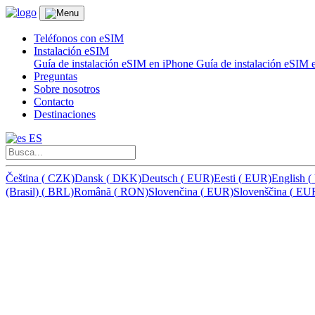
Teléfonos con eSIM
Instalación eSIM
Guía de instalación eSIM en iPhone
Guía de instalación eSIM
Preguntas
Sobre nosotros
Contacto
Destinaciones
ES
Čeština
(
CZK)
Dansk
(
DKK)
Deutsch
(
EUR)
Eesti
(
EUR)
English
(
(Brasil)
(
BRL)
Română
(
RON)
Slovenčina
(
EUR)
Slovenščina
(
EU