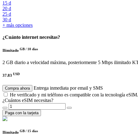
15 d
20 d
25 d
30 d
+ más opciones
¿Cuánto internet necesitas?
GB /
10 días
Ilimitado
2 GB diario a velocidad máxima, posteriormente 5 Mbps ilimitado
KT
USD
37.83
Entrega inmediata por email y SMS
Compra ahora
He verificado y mi teléfono es compatible con la tecnología eSIM
¿Cuántos eSIM necesitas?
Paga con la tarjeta
GB /
15 días
Ilimitado