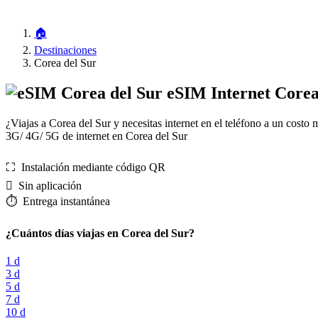
🏠
Destinaciones
Corea del Sur
eSIM Internet Corea
¿Viajas a Corea del Sur y necesitas internet en el teléfono a un cost
3G/ 4G/ 5G de internet en Corea del Sur
⛶️️ Instalación mediante código QR
️ Sin aplicación
⏱️️ Entrega instantánea
¿Cuántos días viajas en Corea del Sur?
1 d
3 d
5 d
7 d
10 d