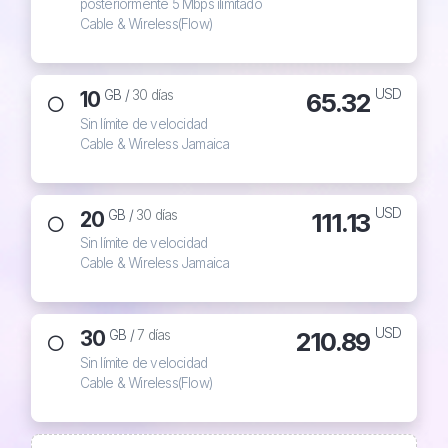
posteriormente 5 Mbps ilimitado
Cable & Wireless(Flow)
USD
10
65.32
GB /
30 días
Sin límite de velocidad
Cable & Wireless Jamaica
USD
20
111.13
GB /
30 días
Sin límite de velocidad
Cable & Wireless Jamaica
USD
30
210.89
GB /
7 días
Sin límite de velocidad
Cable & Wireless(Flow)