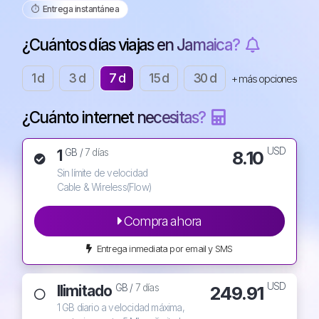
⏱️️ Entrega instantánea
¿Cuántos días viajas en Jamaica?
1 d
3 d
7 d
15 d
30 d
+ más opciones
¿Cuánto internet necesitas?
USD
1
8.10
GB /
7 días
Sin límite de velocidad
Cable & Wireless(Flow)
Compra ahora
Entrega inmediata por email y SMS
USD
Ilimitado
249.91
GB /
7 días
1 GB diario a velocidad máxima,