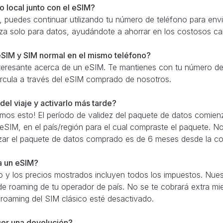
 local junto con el eSIM?
 puedes continuar utilizando tu número de teléfono para envi
iza solo para datos, ayudándote a ahorrar en los costosos c
SIM y SIM normal en el mismo teléfono?
teresante acerca de un eSIM. Te mantienes con tu número de 
 circula a través del eSIM comprado de nosotros.
el viaje y activarlo más tarde?
amos esto! El período de validez del paquete de datos comien
 eSIM, en el país/región para el cual compraste el paquete. N
izar el paquete de datos comprado es de 6 meses desde la c
ra un eSIM?
 y los precios mostrados incluyen todos los impuestos. Nue
de roaming de tu operador de país. No se te cobrará extra mie
 roaming del SIM clásico esté desactivado.
cer una devolución?