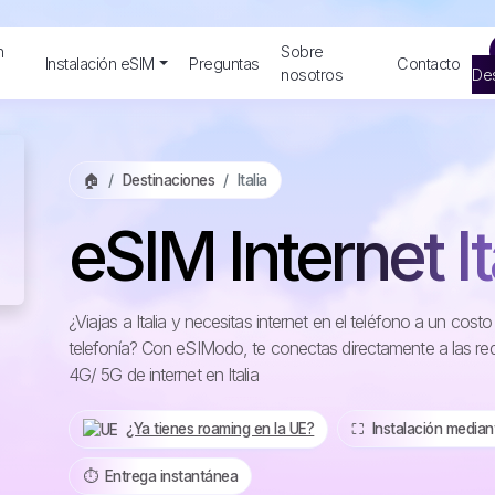
n
Sobre
Instalación eSIM
Preguntas
Contacto
nosotros
Des
🏠
Destinaciones
Italia
eSIM Internet It
¿Viajas a Italia y necesitas internet en el teléfono a un co
telefonía? Con eSIModo, te conectas directamente a las re
4G/ 5G de internet en Italia
¿Ya tienes roaming en la UE?
⛶️️ Instalación media
⏱️️ Entrega instantánea