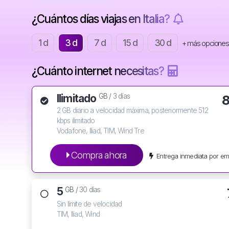
¿Cuántos días viajas en Italia?
1 d
3 d
7 d
15 d
30 d
+ más opciones
¿Cuánto internet necesitas?
Ilimitado
GB /
3 días
2 GB diario a velocidad máxima, posteriormente 512
kbps ilimitado
Vodafone, Iliad, TIM, Wind Tre
Compra ahora
Entrega inmediata por em
5
GB /
30 días
Sin límite de velocidad
TIM, Iliad, Wind