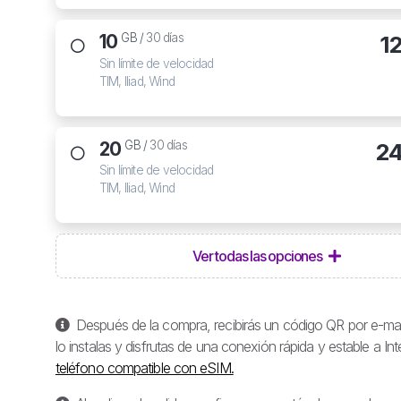
10
1
GB /
30 días
Sin límite de velocidad
TIM, Iliad, Wind
20
24
GB /
30 días
Sin límite de velocidad
TIM, Iliad, Wind
Ver todas las opciones
Después de la compra, recibirás un código QR por e-mail
lo instalas y disfrutas de una conexión rápida y estable a Inte
teléfono compatible con eSIM.