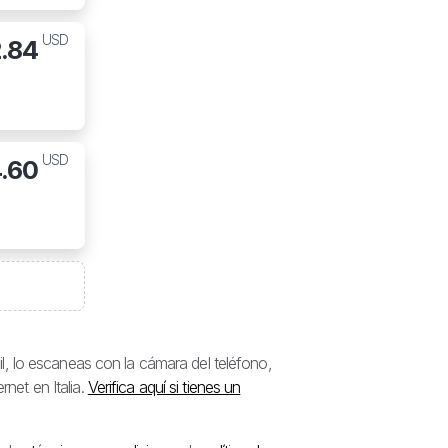
USD
2.84
USD
.60
, lo escaneas con la cámara del teléfono,
rnet en Italia.
Verifica aquí si tienes un