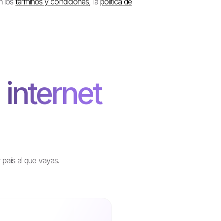
n los
términos y condiciones
, la
política de
 internet
 país al que vayas.