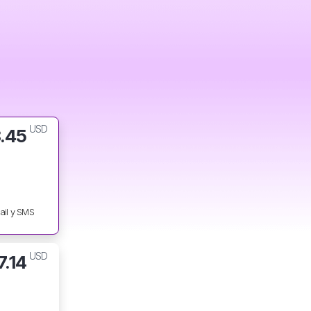
USD
8.45
ail y SMS
USD
7.14