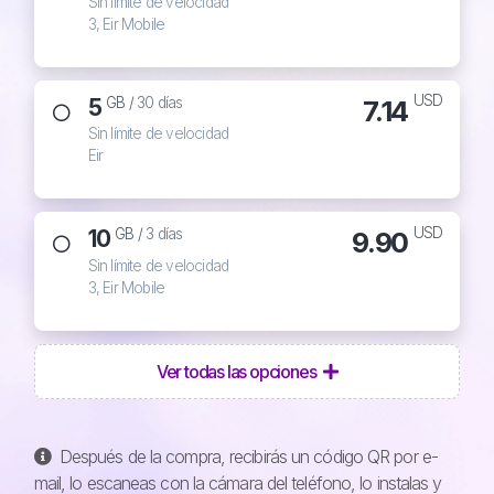
Sin límite de velocidad
3, Eir Mobile
USD
5
7.14
GB /
30 días
Sin límite de velocidad
Eir
USD
10
9.90
GB /
3 días
Sin límite de velocidad
3, Eir Mobile
Ver todas las opciones
Después de la compra, recibirás un código QR por e-
mail, lo escaneas con la cámara del teléfono, lo instalas y