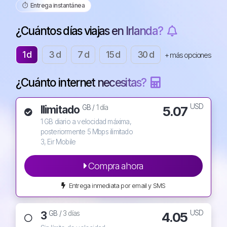
⏱️️ Entrega instantánea
¿Cuántos días viajas en Irlanda?
1 d
3 d
7 d
15 d
30 d
+ más opciones
¿Cuánto internet necesitas?
USD
Ilimitado
5.07
GB /
1 día
1 GB diario a velocidad máxima,
posteriormente 5 Mbps ilimitado
3, Eir Mobile
Compra ahora
Entrega inmediata por email y SMS
USD
3
4.05
GB /
3 días