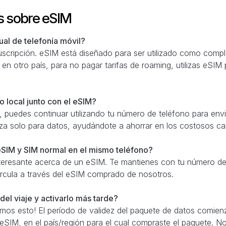
s sobre eSIM
al de telefonía móvil?
scripción. eSIM está diseñado para ser utilizado como comple
 en otro país, para no pagar tarifas de roaming, utilizas eSIM
 local junto con el eSIM?
 puedes continuar utilizando tu número de teléfono para envi
iza solo para datos, ayudándote a ahorrar en los costosos c
SIM y SIM normal en el mismo teléfono?
teresante acerca de un eSIM. Te mantienes con tu número de 
 circula a través del eSIM comprado de nosotros.
el viaje y activarlo más tarde?
amos esto! El período de validez del paquete de datos comien
 eSIM, en el país/región para el cual compraste el paquete. N