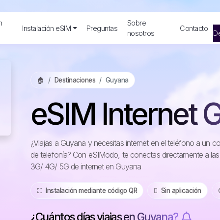
n
Sobre
Instalación eSIM
Preguntas
Contacto
nosotros
De
🏠
Destinaciones
Guyana
eSIM Internet 
¿Viajas a Guyana y necesitas internet en el teléfono a un 
de telefonía? Con eSIModo, te conectas directamente a las
3G/ 4G/ 5G de internet en Guyana
⛶️️ Instalación mediante código QR
️ Sin aplicación
¿Cuántos días viajas en Guyana?