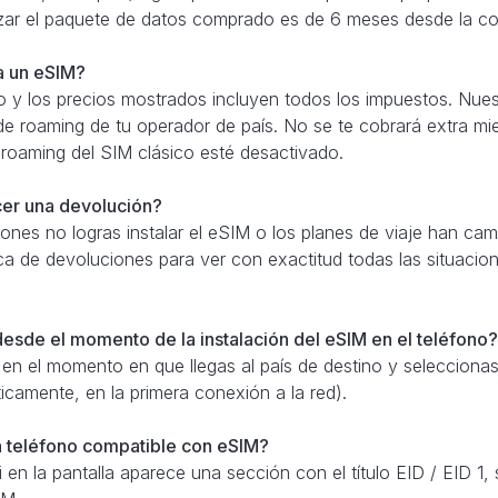
izar el paquete de datos comprado es de 6 meses desde la c
ra un eSIM?
 y los precios mostrados incluyen todos los impuestos. Nue
de roaming de tu operador de país. No se te cobrará extra mie
 roaming del SIM clásico esté desactivado.
cer una devolución?
azones no logras instalar el eSIM o los planes de viaje han 
ica de devoluciones para ver con exactitud todas las situacion
desde el momento de la instalación del eSIM en el teléfono?
 en el momento en que llegas al país de destino y selecciona
ticamente, en la primera conexión a la red).
 teléfono compatible con eSIM?
n la pantalla aparece una sección con el título EID / EID 1, s