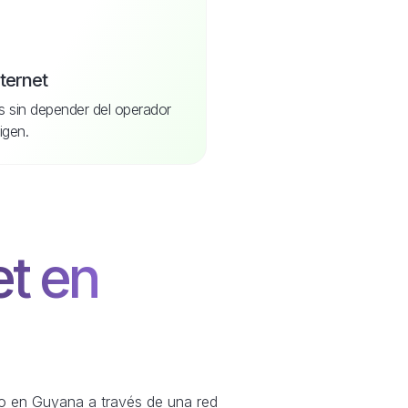
nternet
s sin depender del operador
igen.
et en
ono en Guyana a través de una red