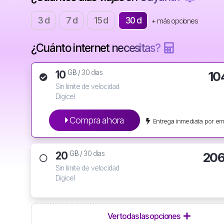
3 d
7 d
15 d
30 d
+ más opciones
¿Cuánto internet necesitas?
10
10
GB /
30 días
Sin límite de velocidad
Digicel
Compra ahora
Entrega inmediata por em
20
206
GB /
30 días
Sin límite de velocidad
Digicel
Ver todas las opciones