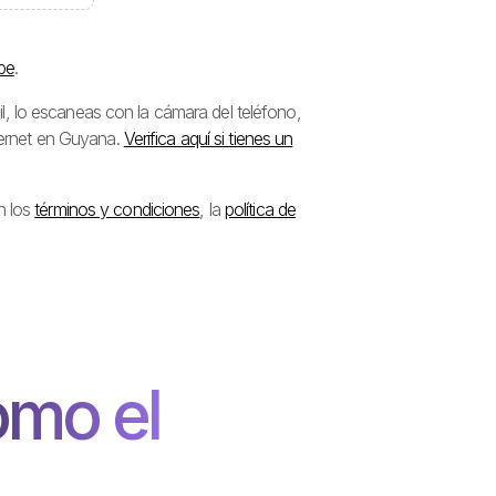
be
.
, lo escaneas con la cámara del teléfono,
nternet en Guyana.
Verifica aquí si tienes un
n los
términos y condiciones
, la
política de
omo el