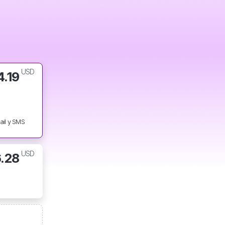
USD
4.19
ail y SMS
USD
.28