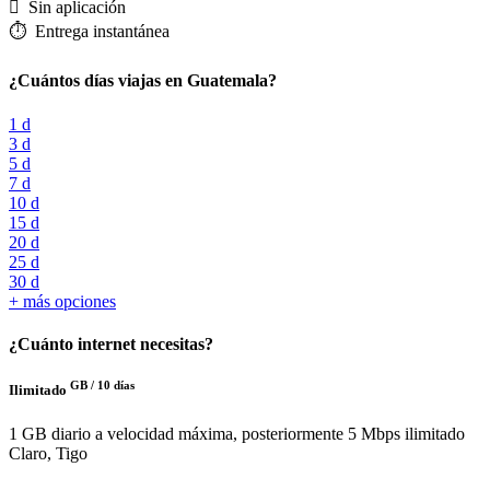
️ Sin aplicación
⏱️️ Entrega instantánea
¿Cuántos días viajas en Guatemala?
1 d
3 d
5 d
7 d
10 d
15 d
20 d
25 d
30 d
+ más opciones
¿Cuánto internet necesitas?
GB /
10 días
Ilimitado
1 GB diario a velocidad máxima, posteriormente 5 Mbps ilimitado
Claro, Tigo