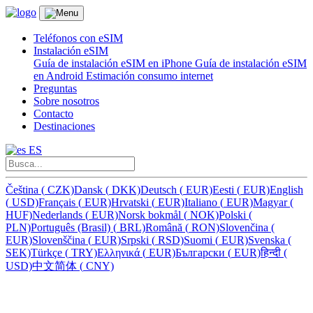
Teléfonos con eSIM
Instalación eSIM
Guía de instalación eSIM en iPhone
Guía de instalación eSIM
en Android
Estimación consumo internet
Preguntas
Sobre nosotros
Contacto
Destinaciones
ES
Čeština
(
CZK)
Dansk
(
DKK)
Deutsch
(
EUR)
Eesti
(
EUR)
English
(
USD)
Français
(
EUR)
Hrvatski
(
EUR)
Italiano
(
EUR)
Magyar
(
HUF)
Nederlands
(
EUR)
Norsk bokmål
(
NOK)
Polski
(
PLN)
Português (Brasil)
(
BRL)
Română
(
RON)
Slovenčina
(
EUR)
Slovenščina
(
EUR)
Srpski
(
RSD)
Suomi
(
EUR)
Svenska
(
SEK)
Türkçe
(
TRY)
Ελληνικά
(
EUR)
Български
(
EUR)
हिन्दी
(
USD)
中文简体
(
CNY)