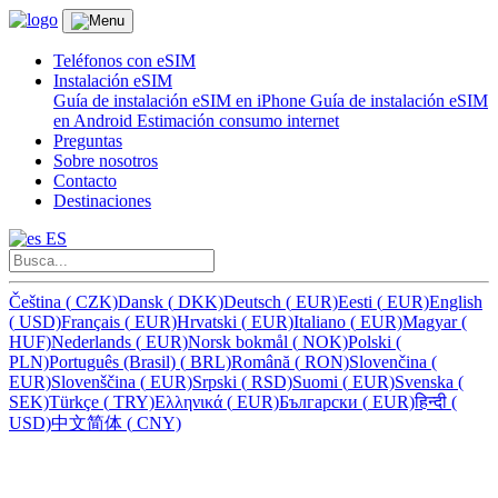
Teléfonos con eSIM
Instalación eSIM
Guía de instalación eSIM en iPhone
Guía de instalación eSIM
en Android
Estimación consumo internet
Preguntas
Sobre nosotros
Contacto
Destinaciones
ES
Čeština
(
CZK)
Dansk
(
DKK)
Deutsch
(
EUR)
Eesti
(
EUR)
English
(
USD)
Français
(
EUR)
Hrvatski
(
EUR)
Italiano
(
EUR)
Magyar
(
HUF)
Nederlands
(
EUR)
Norsk bokmål
(
NOK)
Polski
(
PLN)
Português (Brasil)
(
BRL)
Română
(
RON)
Slovenčina
(
EUR)
Slovenščina
(
EUR)
Srpski
(
RSD)
Suomi
(
EUR)
Svenska
(
SEK)
Türkçe
(
TRY)
Ελληνικά
(
EUR)
Български
(
EUR)
हिन्दी
(
USD)
中文简体
(
CNY)