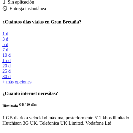
️ Sin aplicación
⏱️️ Entrega instantánea
¿Cuántos días viajas en Gran Bretaña?
1 d
3 d
5 d
7 d
10 d
15 d
20 d
25 d
30 d
+ más opciones
¿Cuánto internet necesitas?
GB /
10 días
Ilimitado
1 GB diario a velocidad máxima, posteriormente 512 kbps ilimitado
Hutchison 3G UK, Telefonica UK Limited, Vodafone Ltd