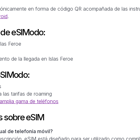
trónicamente en forma de código QR acompañada de las instr
roid
.
M de eSIModo:
slas Feroe
nto de la llegada en Islas Feroe
eSIModo:
s
a las tarifas de roaming
amplia gama de teléfonos
s sobre eSIM
al de telefonía móvil?
scripción. eSIM está diseñado para ser utilizado como comple