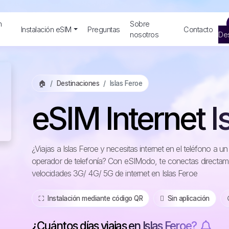
n
Sobre
Instalación eSIM
Preguntas
Contacto
nosotros
Des
🏠
Destinaciones
Islas Feroe
eSIM Internet I
¿Viajas a Islas Feroe y necesitas internet en el teléfono a 
operador de telefonía? Con eSIModo, te conectas directame
velocidades 3G/ 4G/ 5G de internet en Islas Feroe
⛶️️ Instalación mediante código QR
️ Sin aplicación
¿Cuántos días viajas en Islas Feroe?