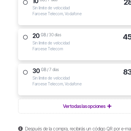
10
2
Sin límite de velocidad
Faroese Telecom, Vodafone
20
4
GB /
30 días
Sin límite de velocidad
Faroese Telecom
30
8
GB /
7 días
Sin límite de velocidad
Faroese Telecom, Vodafone
Ver todas las opciones
Después de la compra, recibirás un código QR por e-mail