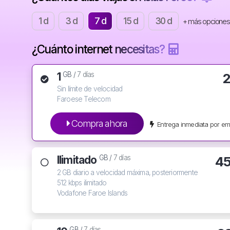
1 d
3 d
7 d
15 d
30 d
+ más opciones
¿Cuánto internet necesitas?
1
2
GB /
7 días
Sin límite de velocidad
Faroese Telecom
Compra ahora
Entrega inmediata por em
Ilimitado
45
GB /
7 días
2 GB diario a velocidad máxima, posteriormente
512 kbps ilimitado
Vodafone Faroe Islands
GB /
7 días