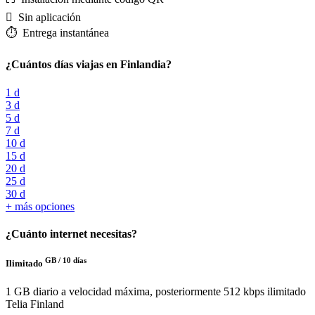
️ Sin aplicación
⏱️️ Entrega instantánea
¿Cuántos días viajas en Finlandia?
1 d
3 d
5 d
7 d
10 d
15 d
20 d
25 d
30 d
+ más opciones
¿Cuánto internet necesitas?
GB /
10 días
Ilimitado
1 GB diario a velocidad máxima, posteriormente 512 kbps ilimitado
Telia Finland