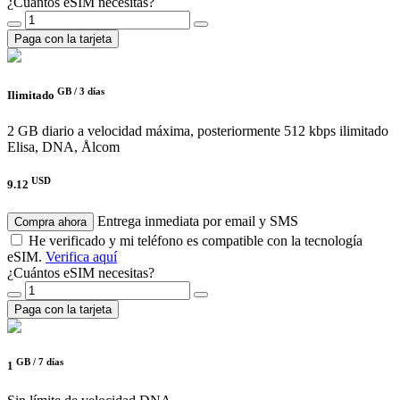
¿Cuántos eSIM necesitas?
Paga con la tarjeta
GB /
3 días
Ilimitado
2 GB diario a velocidad máxima, posteriormente 512 kbps ilimitado
Elisa, DNA, Ålcom
USD
9.12
Entrega inmediata por email y SMS
Compra ahora
He verificado y mi teléfono es compatible con la tecnología
eSIM.
Verifica aquí
¿Cuántos eSIM necesitas?
Paga con la tarjeta
GB /
7 días
1