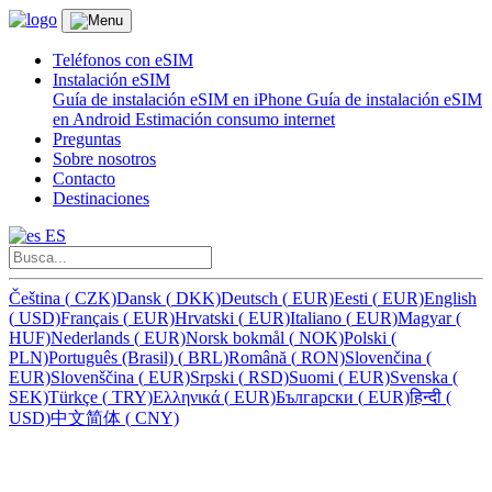
Teléfonos con eSIM
Instalación eSIM
Guía de instalación eSIM en iPhone
Guía de instalación eSIM
en Android
Estimación consumo internet
Preguntas
Sobre nosotros
Contacto
Destinaciones
ES
Čeština
(
CZK)
Dansk
(
DKK)
Deutsch
(
EUR)
Eesti
(
EUR)
English
(
USD)
Français
(
EUR)
Hrvatski
(
EUR)
Italiano
(
EUR)
Magyar
(
HUF)
Nederlands
(
EUR)
Norsk bokmål
(
NOK)
Polski
(
PLN)
Português (Brasil)
(
BRL)
Română
(
RON)
Slovenčina
(
EUR)
Slovenščina
(
EUR)
Srpski
(
RSD)
Suomi
(
EUR)
Svenska
(
SEK)
Türkçe
(
TRY)
Ελληνικά
(
EUR)
Български
(
EUR)
हिन्दी
(
USD)
中文简体
(
CNY)