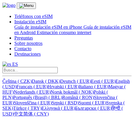
Teléfonos con eSIM
Instalación eSIM
Guía de instalación eSIM en iPhone
Guía de instalación eSIM
en Android
Estimación consumo internet
Preguntas
Sobre nosotros
Contacto
Destinaciones
ES
Čeština
(
CZK)
Dansk
(
DKK)
Deutsch
(
EUR)
Eesti
(
EUR)
English
(
USD)
Français
(
EUR)
Hrvatski
(
EUR)
Italiano
(
EUR)
Magyar
(
HUF)
Nederlands
(
EUR)
Norsk bokmål
(
NOK)
Polski
(
PLN)
Português (Brasil)
(
BRL)
Română
(
RON)
Slovenčina
(
EUR)
Slovenščina
(
EUR)
Srpski
(
RSD)
Suomi
(
EUR)
Svenska
(
SEK)
Türkçe
(
TRY)
Ελληνικά
(
EUR)
Български
(
EUR)
हिन्दी
(
USD)
中文简体
(
CNY)