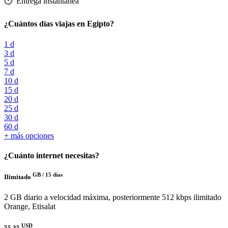
⏱️️ Entrega instantánea
¿Cuántos días viajas en Egipto?
1 d
3 d
5 d
7 d
10 d
15 d
20 d
25 d
30 d
60 d
+ más opciones
¿Cuánto internet necesitas?
GB /
15 días
Ilimitado
2 GB diario a velocidad máxima, posteriormente 512 kbps ilimitado
Orange, Etisalat
USD
55.35