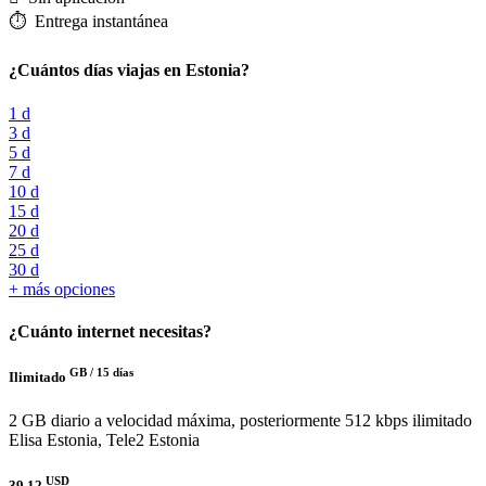
⏱️️ Entrega instantánea
¿Cuántos días viajas en Estonia?
1 d
3 d
5 d
7 d
10 d
15 d
20 d
25 d
30 d
+ más opciones
¿Cuánto internet necesitas?
GB /
15 días
Ilimitado
2 GB diario a velocidad máxima, posteriormente 512 kbps ilimitado
Elisa Estonia, Tele2 Estonia
USD
39.12