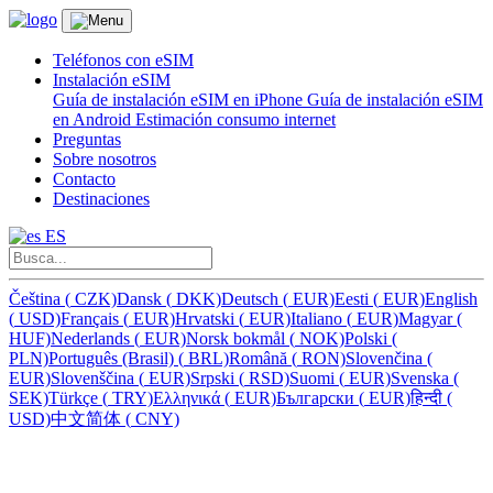
Teléfonos con eSIM
Instalación eSIM
Guía de instalación eSIM en iPhone
Guía de instalación eSIM
en Android
Estimación consumo internet
Preguntas
Sobre nosotros
Contacto
Destinaciones
ES
Čeština
(
CZK)
Dansk
(
DKK)
Deutsch
(
EUR)
Eesti
(
EUR)
English
(
USD)
Français
(
EUR)
Hrvatski
(
EUR)
Italiano
(
EUR)
Magyar
(
HUF)
Nederlands
(
EUR)
Norsk bokmål
(
NOK)
Polski
(
PLN)
Português (Brasil)
(
BRL)
Română
(
RON)
Slovenčina
(
EUR)
Slovenščina
(
EUR)
Srpski
(
RSD)
Suomi
(
EUR)
Svenska
(
SEK)
Türkçe
(
TRY)
Ελληνικά
(
EUR)
Български
(
EUR)
हिन्दी
(
USD)
中文简体
(
CNY)