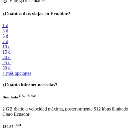
⏱️️ Entrega instantánea
¿Cuántos días viajas en Ecuador?
1 d
3 d
5 d
7 d
10 d
15 d
20 d
25 d
30 d
+ más opciones
¿Cuánto internet necesitas?
GB /
15 días
Ilimitado
2 GB diario a velocidad máxima, posteriormente 512 kbps ilimitado
Claro Ecuador
USD
130.87