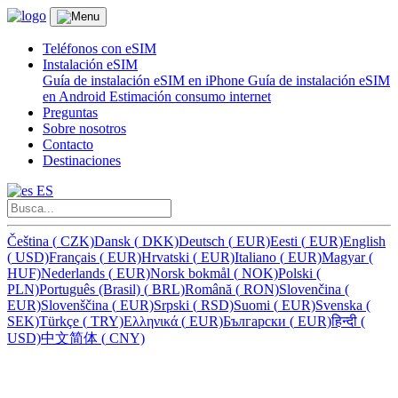
Teléfonos con eSIM
Instalación eSIM
Guía de instalación eSIM en iPhone
Guía de instalación eSIM
en Android
Estimación consumo internet
Preguntas
Sobre nosotros
Contacto
Destinaciones
ES
Čeština
(
CZK)
Dansk
(
DKK)
Deutsch
(
EUR)
Eesti
(
EUR)
English
(
USD)
Français
(
EUR)
Hrvatski
(
EUR)
Italiano
(
EUR)
Magyar
(
HUF)
Nederlands
(
EUR)
Norsk bokmål
(
NOK)
Polski
(
PLN)
Português (Brasil)
(
BRL)
Română
(
RON)
Slovenčina
(
EUR)
Slovenščina
(
EUR)
Srpski
(
RSD)
Suomi
(
EUR)
Svenska
(
SEK)
Türkçe
(
TRY)
Ελληνικά
(
EUR)
Български
(
EUR)
हिन्दी
(
USD)
中文简体
(
CNY)