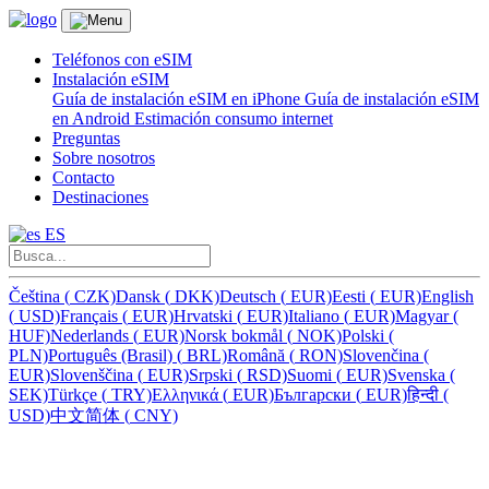
Teléfonos con eSIM
Instalación eSIM
Guía de instalación eSIM en iPhone
Guía de instalación eSIM
en Android
Estimación consumo internet
Preguntas
Sobre nosotros
Contacto
Destinaciones
ES
Čeština
(
CZK)
Dansk
(
DKK)
Deutsch
(
EUR)
Eesti
(
EUR)
English
(
USD)
Français
(
EUR)
Hrvatski
(
EUR)
Italiano
(
EUR)
Magyar
(
HUF)
Nederlands
(
EUR)
Norsk bokmål
(
NOK)
Polski
(
PLN)
Português (Brasil)
(
BRL)
Română
(
RON)
Slovenčina
(
EUR)
Slovenščina
(
EUR)
Srpski
(
RSD)
Suomi
(
EUR)
Svenska
(
SEK)
Türkçe
(
TRY)
Ελληνικά
(
EUR)
Български
(
EUR)
हिन्दी
(
USD)
中文简体
(
CNY)