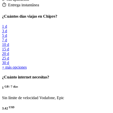
⏱️️ Entrega instantánea
¿Cuántos días viajas en Chipre?
1 d
3 d
5 d
7 d
10 d
15 d
20 d
25 d
30 d
+ más opciones
¿Cuánto internet necesitas?
GB /
7 días
1
Sin límite de velocidad
Vodafone, Epic
USD
3.42