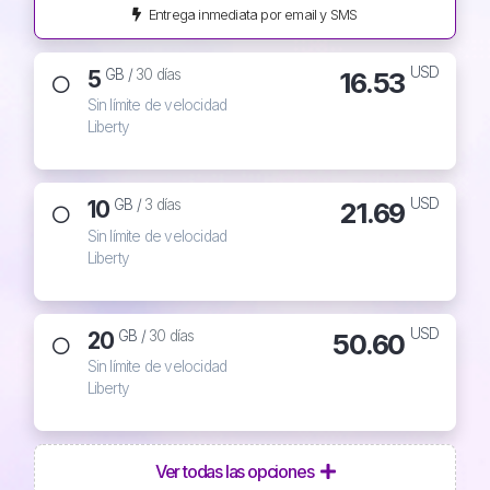
Entrega inmediata por email y SMS
USD
5
16.53
GB /
30 días
Sin límite de velocidad
Liberty
USD
10
21.69
GB /
3 días
Sin límite de velocidad
Liberty
USD
20
50.60
GB /
30 días
Sin límite de velocidad
Liberty
Ver todas las opciones