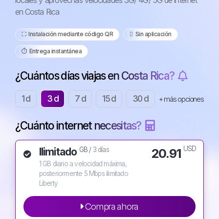
locales y aprovechas velocidades 3G/ 4G/ 5G de internet
en Costa Rica
⛶️️ Instalación mediante código QR
️ Sin aplicación
⏱️️ Entrega instantánea
¿Cuántos días viajas en Costa Rica?
1 d
3 d
7 d
15 d
30 d
+ más opciones
¿Cuánto internet necesitas?
USD
Ilimitado
20.91
GB /
3 días
1 GB diario a velocidad máxima,
posteriormente 5 Mbps ilimitado
Liberty
Compra ahora