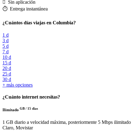
️ Sin aplicación
⏱️️ Entrega instantánea
¿Cuántos días viajas en Columbia?
1 d
3 d
5 d
7 d
10 d
15 d
20 d
25 d
30 d
+ más opciones
¿Cuánto internet necesitas?
GB /
15 días
Ilimitado
1 GB diario a velocidad máxima, posteriormente 5 Mbps ilimitado
Claro, Movistar