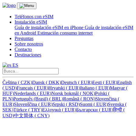
Teléfonos con eSIM
Instalación eSIM
Guía de instalación eSIM en iPhone
Guía de instalación eSIM
en Android
Estimación consumo internet
Preguntas
Sobre nosotros
Contacto
Destinaciones
ES
Čeština
(
CZK)
Dansk
(
DKK)
Deutsch
(
EUR)
Eesti
(
EUR)
English
(
USD)
Français
(
EUR)
Hrvatski
(
EUR)
Italiano
(
EUR)
Magyar
(
HUF)
Nederlands
(
EUR)
Norsk bokmål
(
NOK)
Polski
(
PLN)
Português (Brasil)
(
BRL)
Română
(
RON)
Slovenčina
(
EUR)
Slovenščina
(
EUR)
Srpski
(
RSD)
Suomi
(
EUR)
Svenska
(
SEK)
Türkçe
(
TRY)
Ελληνικά
(
EUR)
Български
(
EUR)
हिन्दी
(
USD)
中文简体
(
CNY)