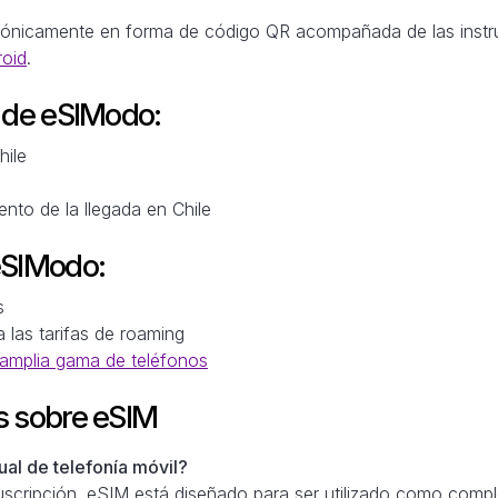
trónicamente en forma de código QR acompañada de las instr
roid
.
M de eSIModo:
hile
nto de la llegada en Chile
eSIModo:
s
a las tarifas de roaming
amplia gama de teléfonos
s sobre eSIM
al de telefonía móvil?
scripción. eSIM está diseñado para ser utilizado como comple