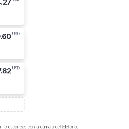
4.27
USD
.60
USD
7.82
, lo escaneas con la cámara del teléfono,