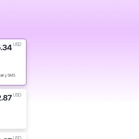
USD
5.34
ail y SMS
USD
2.87
USD