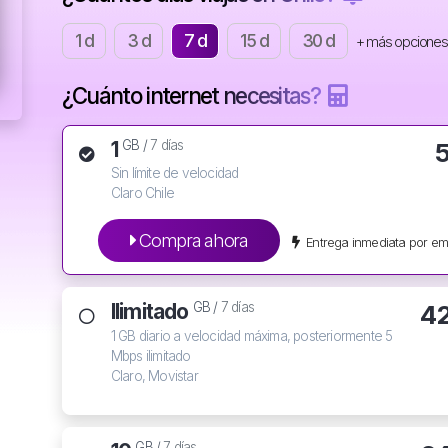
1 d
3 d
7 d
15 d
30 d
+ más opciones
¿Cuánto internet necesitas?
1
GB /
7 días
Sin límite de velocidad
Claro Chile
Compra ahora
Entrega inmediata por em
Ilimitado
4
GB /
7 días
1 GB diario a velocidad máxima, posteriormente 5
Mbps ilimitado
Claro, Movistar
GB /
7 días