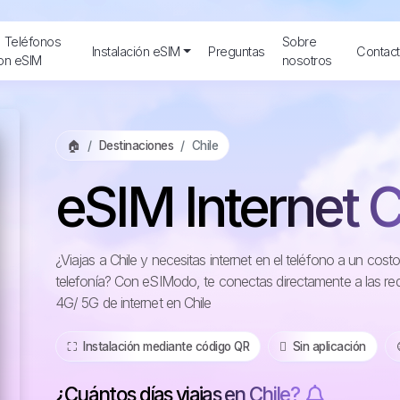
Teléfonos
Sobre
Instalación eSIM
Preguntas
Contac
on eSIM
nosotros
🏠
Destinaciones
Chile
eSIM Internet C
¿Viajas a Chile y necesitas internet en el teléfono a un cos
telefonía? Con eSIModo, te conectas directamente a las re
4G/ 5G de internet en Chile
⛶️️ Instalación mediante código QR
️ Sin aplicación
¿Cuántos días viajas en Chile?