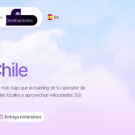
to
ES
Destinaciones
hile
to más bajo que el roaming de tu operador de
des locales y aprovechas velocidades 3G/
⏱️️ Entrega instantánea