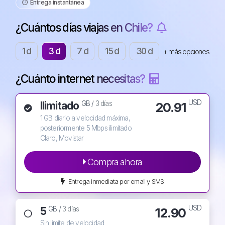
⏱️️ Entrega instantánea
¿Cuántos días viajas en Chile?
1 d
3 d
7 d
15 d
30 d
+ más opciones
¿Cuánto internet necesitas?
USD
Ilimitado
20.91
GB /
3 días
1 GB diario a velocidad máxima,
posteriormente 5 Mbps ilimitado
Claro, Movistar
Compra ahora
Entrega inmediata por email y SMS
USD
5
12.90
GB /
3 días
Sin límite de velocidad