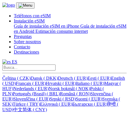
Teléfonos con eSIM
Instalación eSIM
Guía de instalación eSIM en iPhone
Guía de instalación eSIM
en Android
Estimación consumo internet
Preguntas
Sobre nosotros
Contacto
Destinaciones
ES
Čeština
(
CZK)
Dansk
(
DKK)
Deutsch
(
EUR)
Eesti
(
EUR)
English
(
USD)
Français
(
EUR)
Hrvatski
(
EUR)
Italiano
(
EUR)
Magyar
(
HUF)
Nederlands
(
EUR)
Norsk bokmål
(
NOK)
Polski
(
PLN)
Português (Brasil)
(
BRL)
Română
(
RON)
Slovenčina
(
EUR)
Slovenščina
(
EUR)
Srpski
(
RSD)
Suomi
(
EUR)
Svenska
(
SEK)
Türkçe
(
TRY)
Ελληνικά
(
EUR)
Български
(
EUR)
हिन्दी
(
USD)
中文简体
(
CNY)