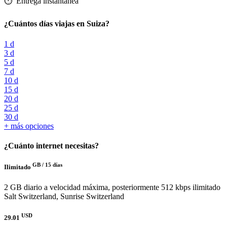
⏱️️ Entrega instantánea
¿Cuántos días viajas en Suiza?
1 d
3 d
5 d
7 d
10 d
15 d
20 d
25 d
30 d
+ más opciones
¿Cuánto internet necesitas?
GB /
15 días
Ilimitado
2 GB diario a velocidad máxima, posteriormente 512 kbps ilimitado
Salt Switzerland, Sunrise Switzerland
USD
29.01