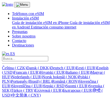
Teléfonos con eSIM
Instalación eSIM
Guía de instalación eSIM en iPhone
Guía de instalación eSIM
en Android
Estimación consumo internet
Preguntas
Sobre nosotros
Contacto
Destinaciones
ES
Čeština
(
CZK)
Dansk
(
DKK)
Deutsch
(
EUR)
Eesti
(
EUR)
English
(
USD)
Français
(
EUR)
Hrvatski
(
EUR)
Italiano
(
EUR)
Magyar
(
HUF)
Nederlands
(
EUR)
Norsk bokmål
(
NOK)
Polski
(
PLN)
Português (Brasil)
(
BRL)
Română
(
RON)
Slovenčina
(
EUR)
Slovenščina
(
EUR)
Srpski
(
RSD)
Suomi
(
EUR)
Svenska
(
SEK)
Türkçe
(
TRY)
Ελληνικά
(
EUR)
Български
(
EUR)
हिन्दी
(
USD)
中文简体
(
CNY)