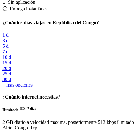
️ Sin aplicación
⏱️️ Entrega instantánea
¿Cuántos días viajas en República del Congo?
1 d
3 d
5 d
7 d
10 d
15 d
20 d
25 d
30 d
+ más opciones
¿Cuánto internet necesitas?
GB /
7 días
Ilimitado
2 GB diario a velocidad máxima, posteriormente 512 kbps ilimitado
Airtel Congo Rep