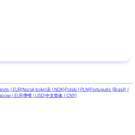
lands
(
EUR)
Norsk bokmål
(
NOK)
Polski
(
PLN)
Português (Brasil)
(
арски
(
EUR)
हिन्दी
(
USD)
中文简体
(
CNY)