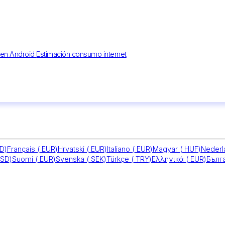
M en Android
Estimación consumo internet
D)
Français
(
EUR)
Hrvatski
(
EUR)
Italiano
(
EUR)
Magyar
(
HUF)
Neder
SD)
Suomi
(
EUR)
Svenska
(
SEK)
Türkçe
(
TRY)
Ελληνικά
(
EUR)
Бълг