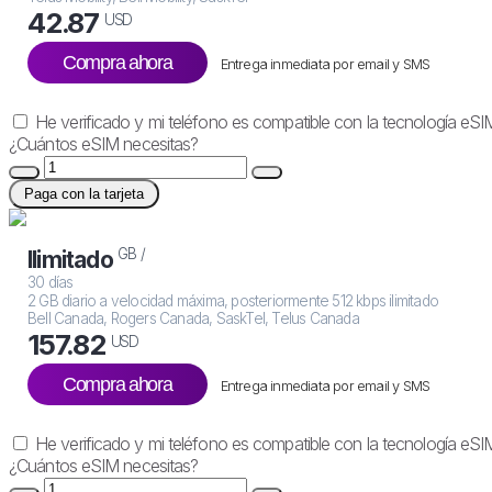
42.87
USD
Compra ahora
Entrega inmediata por email y SMS
He verificado y mi teléfono es compatible con la tecnología eSI
¿Cuántos eSIM necesitas?
Paga con la tarjeta
GB /
Ilimitado
30 días
2 GB diario a velocidad máxima, posteriormente 512 kbps ilimitado
Bell Canada, Rogers Canada, SaskTel, Telus Canada
157.82
USD
Compra ahora
Entrega inmediata por email y SMS
He verificado y mi teléfono es compatible con la tecnología eSI
¿Cuántos eSIM necesitas?