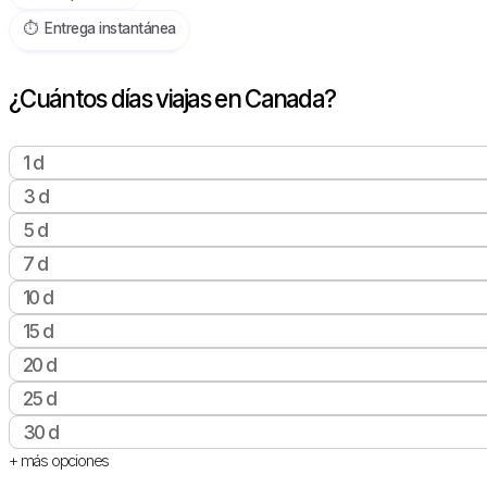
⏱️️ Entrega instantánea
¿Cuántos días viajas en Canada?
1 d
3 d
5 d
7 d
10 d
15 d
20 d
25 d
30 d
+ más opciones