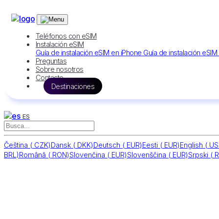
Teléfonos con eSIM
Instalación eSIM
Guía de instalación eSIM en iPhone
Guía de instalación eSI
Preguntas
Sobre nosotros
Contacto
Destinaciones
ES
Čeština
(
CZK)
Dansk
(
DKK)
Deutsch
(
EUR)
Eesti
(
EUR)
English
(
US
BRL)
Română
(
RON)
Slovenčina
(
EUR)
Slovenščina
(
EUR)
Srpski
(
R