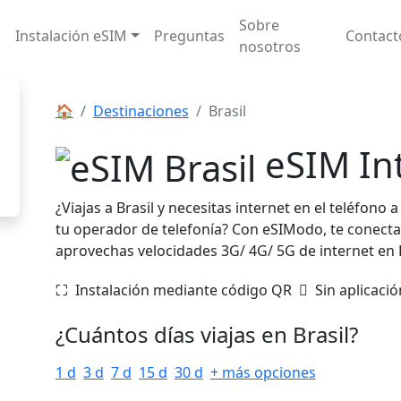
Sobre
Instalación eSIM
Preguntas
Contact
nosotros
🏠
Destinaciones
Brasil
eSIM Int
¿Viajas a Brasil y necesitas internet en el teléfono
tu operador de telefonía? Con eSIModo, te conectas
aprovechas velocidades 3G/ 4G/ 5G de internet en 
⛶️️ Instalación mediante código QR
️ Sin aplicació
¿Cuántos días viajas en Brasil?
1 d
3 d
7 d
15 d
30 d
+ más opciones