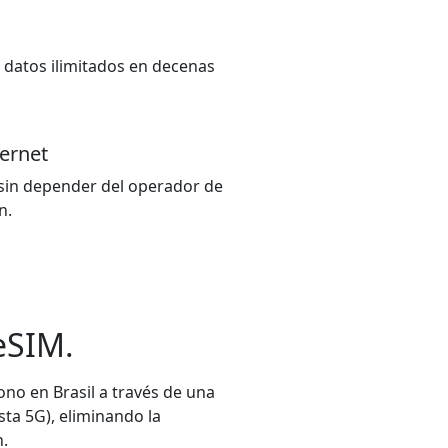
de datos ilimitados en decenas
ternet
 sin depender del operador de
n.
 eSIM.
fono en Brasil a través de una
sta 5G), eliminando la
n.