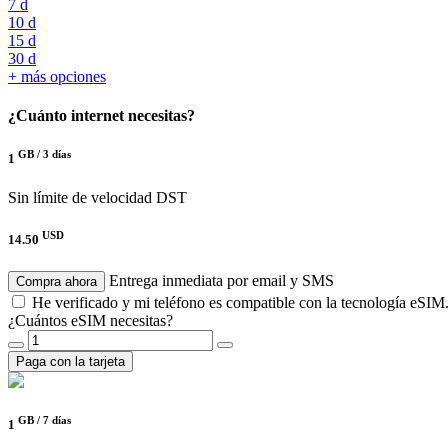
7 d
10 d
15 d
30 d
+ más opciones
¿Cuánto internet necesitas?
GB /
3 días
1
Sin límite de velocidad
DST
USD
14.50
Entrega inmediata por email y SMS
Compra ahora
He verificado y mi teléfono es compatible con la tecnología eSIM
¿Cuántos eSIM necesitas?
Paga con la tarjeta
GB /
7 días
1