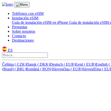
Teléfonos con eSIM
Instalación eSIM
Guía de instalación eSIM en iPhone
Guía de instalación eSIM
Preguntas
Sobre nosotros
Contacto
Destinaciones
ES
Čeština
(
CZK)
Dansk
(
DKK)
Deutsch
(
EUR)
Eesti
(
EUR)
English
(
(Brasil)
(
BRL)
Română
(
RON)
Slovenčina
(
EUR)
Slovenščina
(
EU