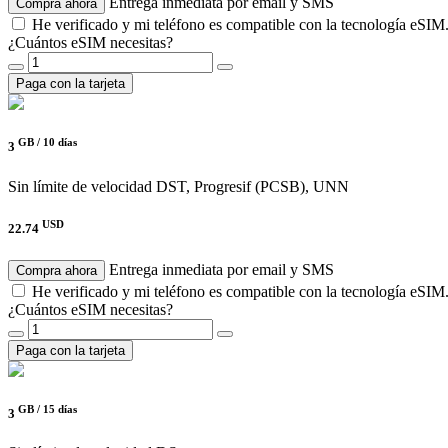
Entrega inmediata por email y SMS
Compra ahora
He verificado y mi teléfono es compatible con la tecnología eSIM
¿Cuántos eSIM necesitas?
Paga con la tarjeta
GB /
10 días
3
Sin límite de velocidad
DST, Progresif (PCSB), UNN
USD
22.74
Entrega inmediata por email y SMS
Compra ahora
He verificado y mi teléfono es compatible con la tecnología eSIM
¿Cuántos eSIM necesitas?
Paga con la tarjeta
GB /
15 días
3