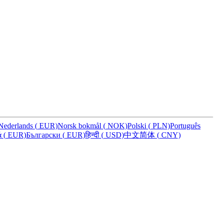
Nederlands
(
EUR)
Norsk bokmål
(
NOK)
Polski
(
PLN)
Português
ά
(
EUR)
Български
(
EUR)
हिन्दी
(
USD)
中文简体
(
CNY)