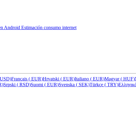
 en Android
Estimación consumo internet
USD)
Français
(
EUR)
Hrvatski
(
EUR)
Italiano
(
EUR)
Magyar
(
HUF)
R)
Srpski
(
RSD)
Suomi
(
EUR)
Svenska
(
SEK)
Türkçe
(
TRY)
Ελληνικ