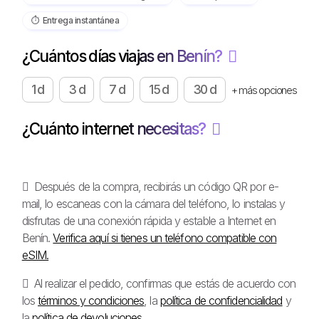
⏱️️ Entrega instantánea
¿Cuántos días viajas en Benín?
1 d
3 d
7 d
15 d
30 d
+ más opciones
¿Cuánto internet necesitas?
Después de la compra, recibirás un código QR por e-
mail, lo escaneas con la cámara del teléfono, lo instalas y
disfrutas de una conexión rápida y estable a Internet en
Benín.
Verifica aquí si tienes un teléfono compatible con
eSIM.
Al realizar el pedido, confirmas que estás de acuerdo con
los
términos y condiciones
, la
política de confidencialidad
y
la
política de devoluciones
.