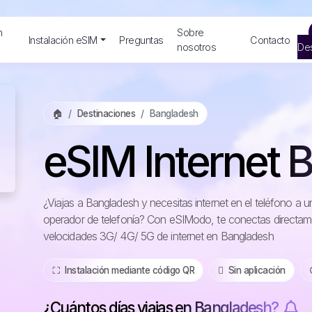
n
Sobre
Instalación eSIM
Preguntas
Contacto
nosotros
Des
🏠
Destinaciones
Bangladesh
eSIM Internet 
¿Viajas a Bangladesh y necesitas internet en el teléfono a 
operador de telefonía? Con eSIModo, te conectas directame
velocidades 3G/ 4G/ 5G de internet en Bangladesh
⛶️️ Instalación mediante código QR
️ Sin aplicación
¿Cuántos días viajas en Bangladesh?