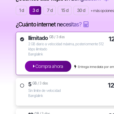
1 d
3 d
7 d
15 d
30 d
+ más opciones
¿Cuánto internet necesitas?
Ilimitado
1
GB /
3 días
2 GB diario a velocidad máxima, posteriormente 512
kbps ilimitado
Banglalink
Compra ahora
Entrega inmediata por em
5
1
GB /
3 días
Sin límite de velocidad
Banglalink
GB /
3 días