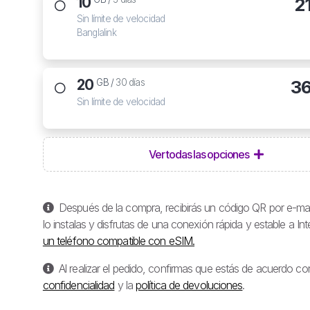
10
2
Sin límite de velocidad
Banglalink
20
3
GB /
30 días
Sin límite de velocidad
Ver todas las opciones
Después de la compra, recibirás un código QR por e-mail
lo instalas y disfrutas de una conexión rápida y estable a I
un teléfono compatible con eSIM.
Al realizar el pedido, confirmas que estás de acuerdo co
confidencialidad
y la
política de devoluciones
.