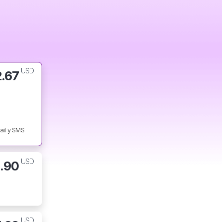
USD
2.67
ail y SMS
USD
2.90
USD