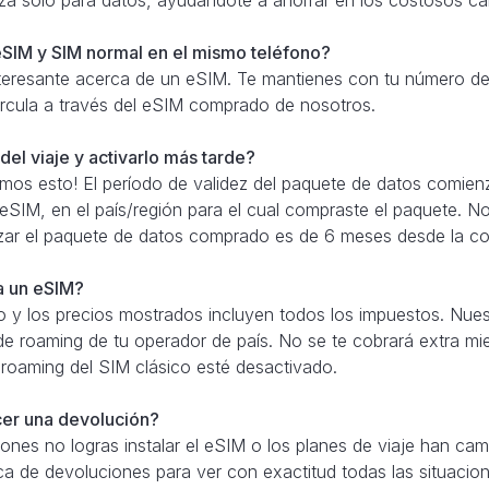
SIM y SIM normal en el mismo teléfono?
teresante acerca de un eSIM. Te mantienes con tu número de 
 circula a través del eSIM comprado de nosotros.
el viaje y activarlo más tarde?
amos esto! El período de validez del paquete de datos comien
 eSIM, en el país/región para el cual compraste el paquete. N
izar el paquete de datos comprado es de 6 meses desde la c
ra un eSIM?
 y los precios mostrados incluyen todos los impuestos. Nue
de roaming de tu operador de país. No se te cobrará extra mie
 roaming del SIM clásico esté desactivado.
cer una devolución?
azones no logras instalar el eSIM o los planes de viaje han 
ica de devoluciones para ver con exactitud todas las situacion